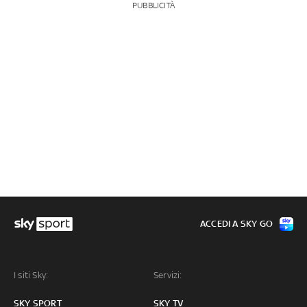
PUBBLICITÀ
ACCEDI A SKY GO
I siti Sky:
Servizi:
SKY SPORT
SKY TV