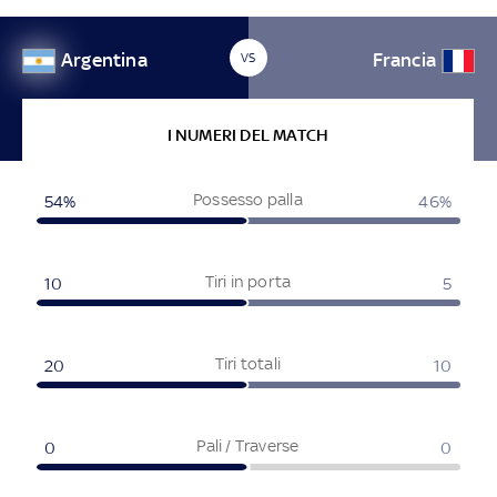
Argentina
Francia
VS
I NUMERI DEL MATCH
Possesso palla
54%
46%
Tiri in porta
10
5
Tiri totali
20
10
Pali / Traverse
0
0