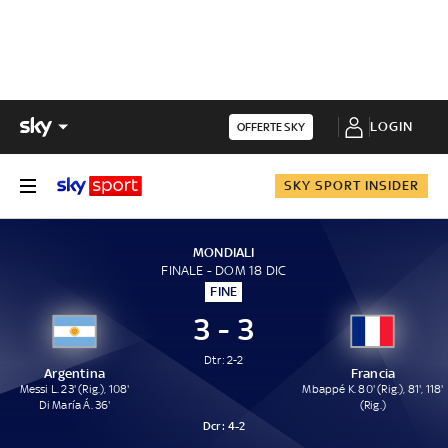
LOGIN
OFFERTE SKY
SKY SPORT INSIDER
MONDIALI
FINALE - DOM 18 DIC
FINE
3 - 3
Dtr: 2-2
Argentina
Francia
Messi L. 23' (Rig.), 108'
Mbappé K. 80' (Rig.), 81', 118'
Di María Á. 36'
(Rig.)
Dcr :
4-2