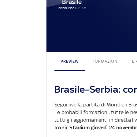
Brasile
Richarlison 62', 73'
PREVIEW
FORMAZIONI
LI
Brasile–Serbia: co
Segui live la partita di Mondiali Bra
Le probabili formazioni, tutte le n
tutti gli aggiornamenti in diretta li
Iconic Stadium giovedì 24 novemb