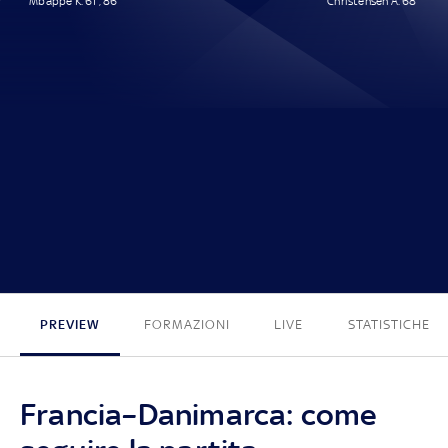
Mbappé K. 61', 86'
Christensen A. 68'
2 - 1
PREVIEW
FORMAZIONI
LIVE
STATISTICHE
Francia–Danimarca: come