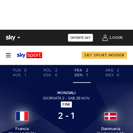
LOGIN
OFFERTE SKY
SKY SPORT INSIDER
TUN
0
POL
2
FRA
2
ARG
2
AUS
1
KSA
0
DEN
1
MEX
0
MONDIALI
GIORNATA 2 - SAB 26 NOV
FINE
2 - 1
Francia
Danimarca