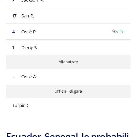
17
Sarr P.
95'
4
Cissé P.
1
Dieng S.
Allenatore
-
Cissé A.
Ufficiali di gara
Turpin C.
Ecuador-Senegal, le probabili