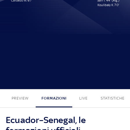
Caicedo M. 67'
Sarr I. 44' (Rig.)
Koulibaly K. 70'
1 - 2
PREVIEW
FORMAZIONI
LIVE
STATISTICHE
Ecuador–Senegal, le