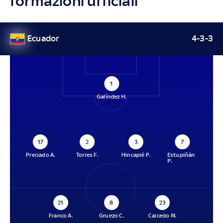
formazioni ufficiali
Ecuador
4-3-3
1
Galíndez H.
17
2
3
7
Preciado A.
Torres F.
Hincapié P.
Estupiñán
P.
21
8
23
Franco A.
Gruezo C.
Caicedo M.