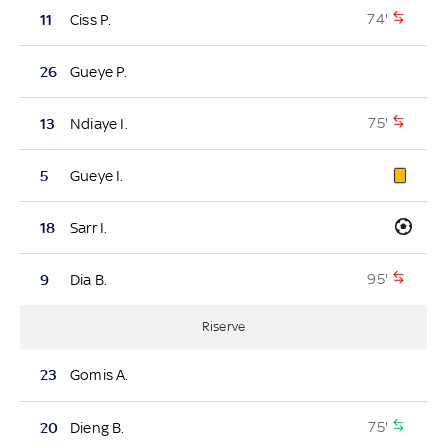
74'
11
Ciss P.
26
Gueye P.
75'
13
Ndiaye I.
5
Gueye I.
18
Sarr I.
95'
9
Dia B.
Riserve
23
Gomis A.
75'
20
Dieng B.