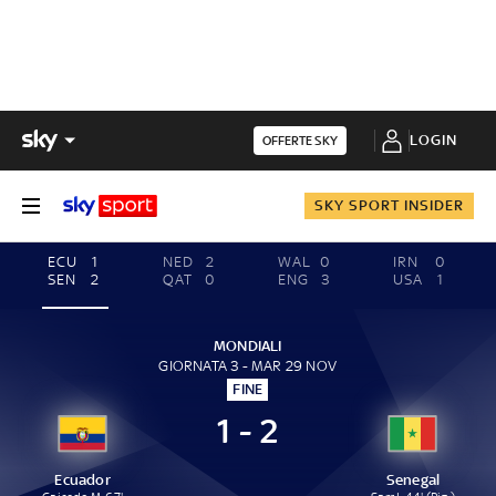
LOGIN
OFFERTE SKY
SKY SPORT INSIDER
ECU
1
NED
2
WAL
0
IRN
0
SEN
2
QAT
0
ENG
3
USA
1
MONDIALI
GIORNATA 3 - MAR 29 NOV
FINE
1 - 2
Ecuador
Senegal