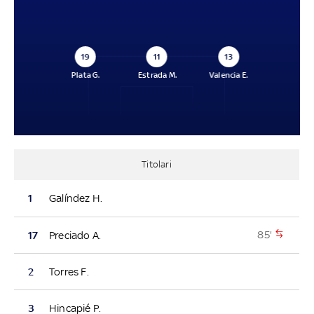
19
11
13
Plata G.
Estrada M.
Valencia E.
Titolari
1
Galíndez H.
85'
17
Preciado A.
2
Torres F.
3
Hincapié P.