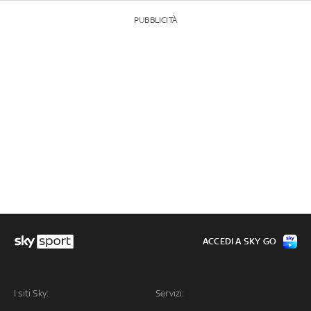
PUBBLICITÀ
ACCEDI A SKY GO
I siti Sky:
Servizi: