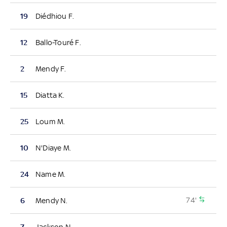
19
Diédhiou F.
12
Ballo-Touré F.
2
Mendy F.
15
Diatta K.
25
Loum M.
10
N'Diaye M.
24
Name M.
74'
6
Mendy N.
7
Jackson N.