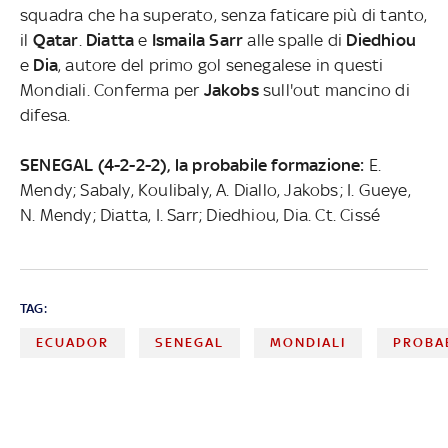
squadra che ha superato, senza faticare più di tanto,
il
Qatar
.
Diatta
e
Ismaila Sarr
alle spalle di
Diedhiou
e
Dia
, autore del primo gol senegalese in questi
Mondiali. Conferma per
Jakobs
sull'out mancino di
difesa.
SENEGAL (4-2-2-2), la probabile formazione:
E.
Mendy; Sabaly, Koulibaly, A. Diallo, Jakobs; I. Gueye,
N. Mendy; Diatta, I. Sarr; Diedhiou, Dia. Ct. Cissé
TAG:
ECUADOR
SENEGAL
MONDIALI
PROBAB