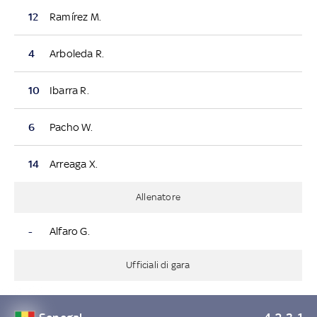
12
Ramírez M.
4
Arboleda R.
10
Ibarra R.
6
Pacho W.
14
Arreaga X.
Allenatore
-
Alfaro G.
Ufficiali di gara