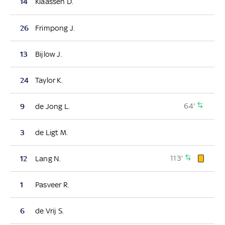
14
Klaassen D.
26
Frimpong J.
13
Bijlow J.
24
Taylor K.
64'
9
de Jong L.
3
de Ligt M.
113'
12
Lang N.
1
Pasveer R.
6
de Vrij S.