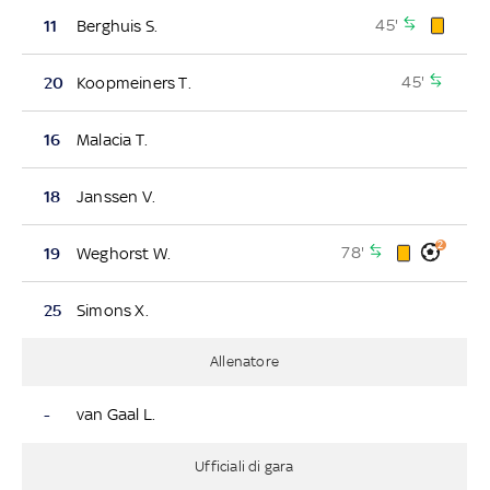
45'
11
Berghuis S.
45'
20
Koopmeiners T.
16
Malacia T.
18
Janssen V.
2
78'
19
Weghorst W.
25
Simons X.
Allenatore
-
van Gaal L.
Ufficiali di gara