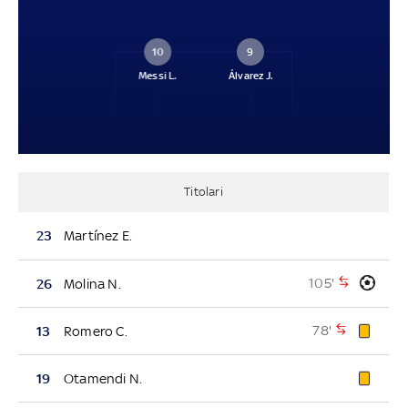
10
9
Messi L.
Álvarez J.
Titolari
23
Martínez E.
105'
26
Molina N.
78'
13
Romero C.
19
Otamendi N.