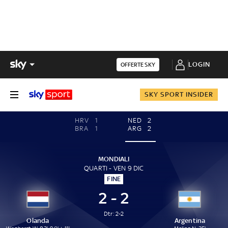
LOGIN
OFFERTE SKY
SKY SPORT INSIDER
HRV
1
NED
2
BRA
1
ARG
2
MONDIALI
QUARTI - VEN 9 DIC
FINE
2 - 2
Dtr: 2-2
Olanda
Argentina