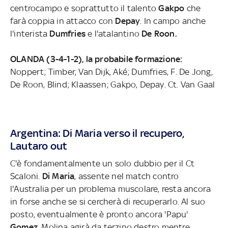
centrocampo e soprattutto il talento
Gakpo
che
farà coppia in attacco con
Depay
. In campo anche
l'interista
Dumfries
e l'atalantino
De Roon.
OLANDA (3-4-1-2), la probabile formazione:
Noppert; Timber, Van Dijk, Aké; Dumfries, F. De Jong,
De Roon, Blind; Klaassen; Gakpo, Depay. Ct. Van Gaal
Argentina: Di Maria verso il recupero,
Lautaro out
C'è fondamentalmente un solo dubbio per il Ct
Scaloni.
Di Maria
, assente nel match contro
l'Australia per un problema muscolare, resta ancora
in forse anche se si cercherà di recuperarlo. Al suo
posto, eventualmente è pronto ancora 'Papu'
Gomez
. Molina agirà da terzino destro mentre