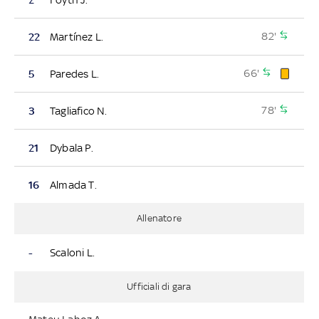
82'
22
Martínez L.
66'
5
Paredes L.
78'
3
Tagliafico N.
21
Dybala P.
16
Almada T.
Allenatore
-
Scaloni L.
Ufficiali di gara