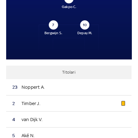
Gakpo C.
7
10
Bergwijn S.
Depay M.
Titolari
23
Noppert A.
2
Timber J.
4
van Dijk V.
5
Aké N.