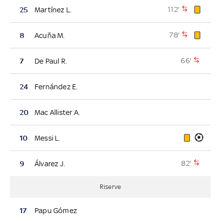
112'
25
Martínez L.
78'
8
Acuña M.
66'
7
De Paul R.
24
Fernández E.
20
Mac Allister A.
10
Messi L.
82'
9
Álvarez J.
Riserve
17
Papu Gómez