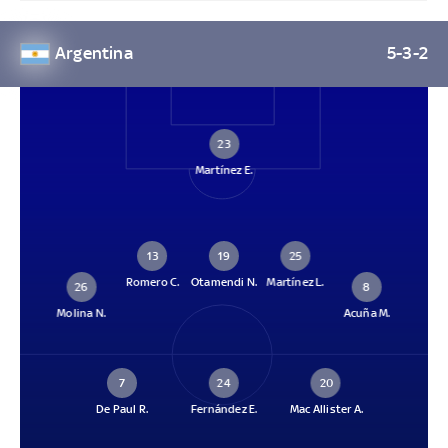
Argentina
5-3-2
23
Martínez E.
13
19
25
Romero C.
Otamendi N.
Martínez L.
26
8
Molina N.
Acuña M.
7
24
20
De Paul R.
Fernández E.
Mac Allister A.