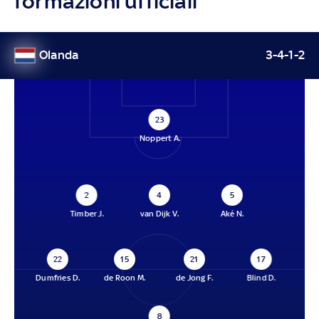
formazioni ufficiali
Olanda
3-4-1-2
23
Noppert A.
2
4
5
Timber J.
van Dijk V.
Aké N.
22
15
21
17
Dumfries D.
de Roon M.
de Jong F.
Blind D.
8