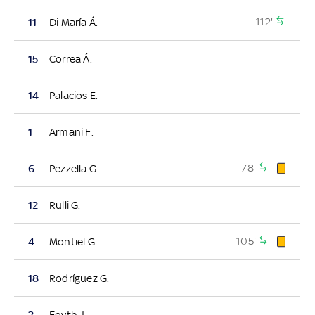
112'
11
Di María Á.
15
Correa Á.
14
Palacios E.
1
Armani F.
78'
6
Pezzella G.
12
Rulli G.
105'
4
Montiel G.
18
Rodríguez G.
2
Foyth J.