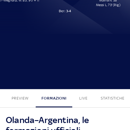
Weghorst W. 83', 90' + 11'
Molina N. 35'
Messi L. 73' (Rig.)
Dcr :
3-4
2 - 2
PREVIEW
FORMAZIONI
LIVE
STATISTICHE
Olanda–Argentina, le