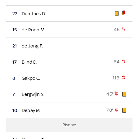
22
Dumfries D.
45'
15
de Roon M.
21
de Jong F.
64'
17
Blind D.
113'
8
Gakpo C.
45'
7
Bergwijn S.
78'
10
Depay M.
Riserve