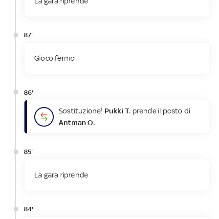
La gara riprende
87'
Gioco fermo
86'
Sostituzione!
Pukki T.
prende il posto di
Antman O.
85'
La gara riprende
84'