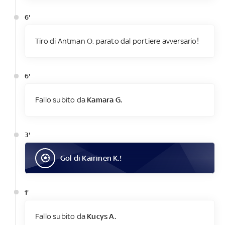
6'
Tiro di Antman O. parato dal portiere avversario!
6'
Fallo subito da
Kamara G.
3'
Gol
di
Kairinen K.
!
1'
Fallo subito da
Kucys A.