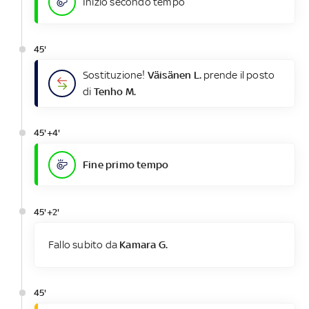
Inizio secondo tempo
45'
Sostituzione!
Väisänen L.
prende il posto
di
Tenho M.
45'+4'
Fine primo tempo
45'+2'
Fallo subito da
Kamara G.
45'