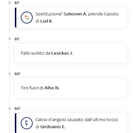
61'
Sostituzione!
Suhonen A.
prende il posto
di
Lod R.
61'
Fallo subito da
Lasickas J.
60'
Tiro fuori di
Alho N.
60'
Calcio d'angolo causato dall'ultimo tocco
di
Girdvainis E.