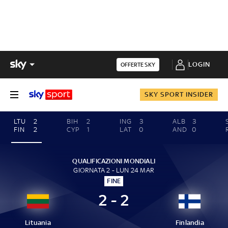
LOGIN
OFFERTE SKY
SKY SPORT INSIDER
LTU
2
BIH
2
ING
3
ALB
3
FIN
2
CYP
1
LAT
0
AND
0
QUALIFICAZIONI MONDIALI
GIORNATA 2 - LUN 24 MAR
FINE
2 - 2
Lituania
Finlandia