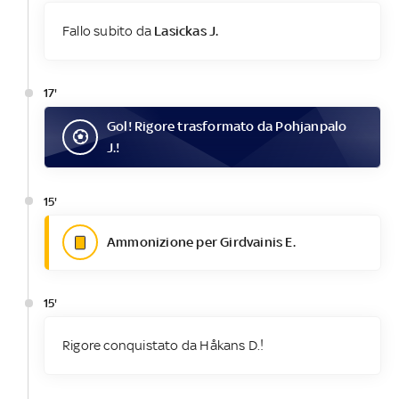
Fallo subito da
Lasickas J.
17'
Gol
! Rigore trasformato da
Pohjanpalo
J.
!
15'
Ammonizione per Girdvainis E.
15'
Rigore conquistato da Håkans D.!