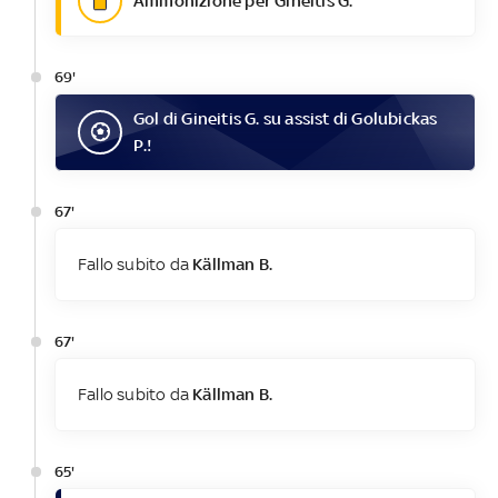
Ammonizione per Gineitis G.
69'
Gol
di
Gineitis G.
su assist di
Golubickas
P.
!
67'
Fallo subito da
Källman B.
67'
Fallo subito da
Källman B.
65'