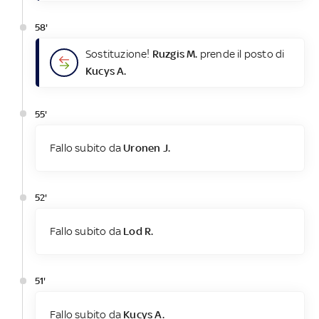
58'
Sostituzione!
Ruzgis M.
prende il posto di
Kucys A.
55'
Fallo subito da
Uronen J.
52'
Fallo subito da
Lod R.
51'
Fallo subito da
Kucys A.