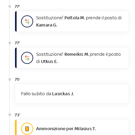
77'
Sostituzione!
Peltola M.
prende il posto di
Kamara G.
77'
Sostituzione!
Remeikis M.
prende il posto
di
Utkus E.
75'
Fallo subito da
Lasickas J.
73'
Ammonizione per Milasius T.