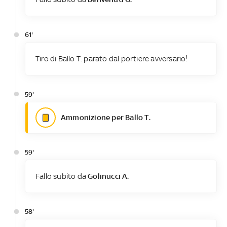
61'
Tiro di Ballo T. parato dal portiere avversario!
59'
Ammonizione per Ballo T.
59'
Fallo subito da
Golinucci A.
58'