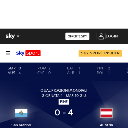
LOGIN
OFFERTE SKY
SKY SPORT INSIDER
SMR
0
ROM
2
LAT
1
FIN
2
AUS
4
CYP
0
ALB
1
POL
1
QUALIFICAZIONI MONDIALI
GIORNATA 4 - MAR 10 GIU
FINE
0 - 4
San Marino
Austria