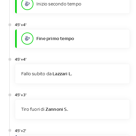
Inizio secondo tempo
45'+4'
Fine primo tempo
45'+4'
Fallo subito da
Lazzari L.
45'+3'
Tiro fuori di
Zannoni S.
45'+2'