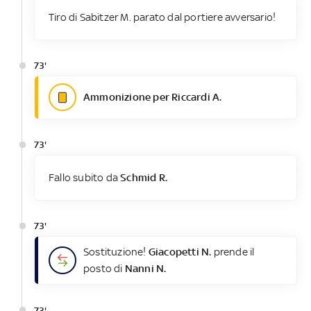
Tiro di Sabitzer M. parato dal portiere avversario!
73'
Ammonizione per Riccardi A.
73'
Fallo subito da
Schmid R.
73'
Sostituzione!
Giacopetti N.
prende il
posto di
Nanni N.
73'