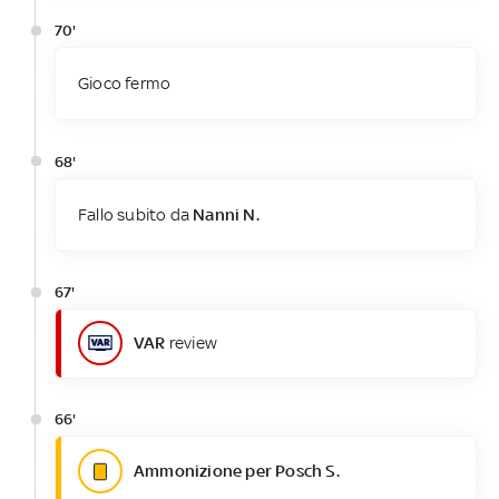
70'
Gioco fermo
68'
Fallo subito da
Nanni N.
67'
VAR
review
66'
Ammonizione per Posch S.