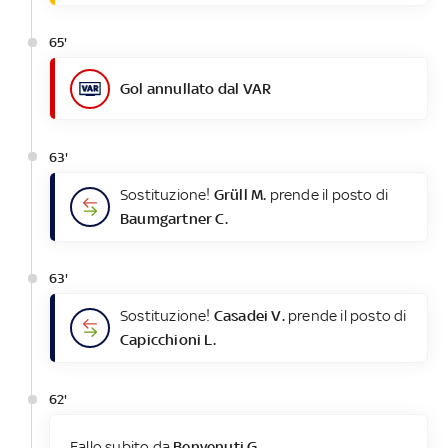
65'
Gol annullato dal VAR
63'
Sostituzione!
Grüll M.
prende il posto di
Baumgartner C.
63'
Sostituzione!
Casadei V.
prende il posto di
Capicchioni L.
62'
Fallo subito da
Benvenuti G.