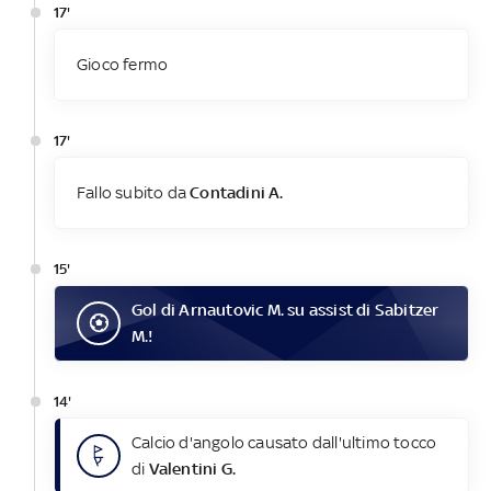
17'
Gioco fermo
17'
Fallo subito da
Contadini A.
15'
Gol
di
Arnautovic M.
su assist di
Sabitzer
M.
!
14'
Calcio d'angolo causato dall'ultimo tocco
di
Valentini G.