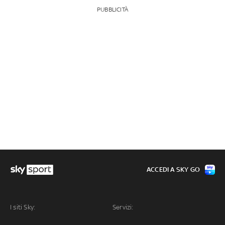
PUBBLICITÀ
ACCEDI A SKY GO
I siti Sky:
Servizi: