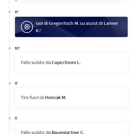
11'
Gol
di
Gregoritsch M.
su assist di
Laimer
K.
!
10'
Fallo subito da
Capicchioni L.
9'
Tiro fuori di
Honsak M.
5'
Fallo subito da
Baumgartner C.