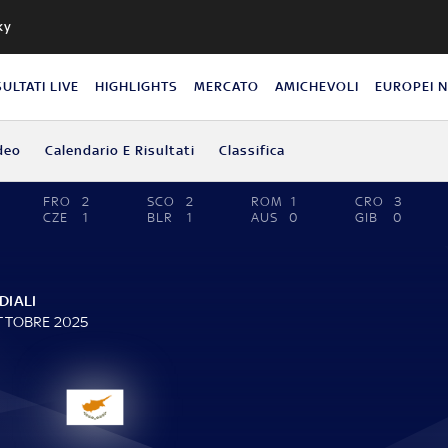
ky
SULTATI LIVE
HIGHLIGHTS
MERCATO
AMICHEVOLI
EUROPEI 
deo
Calendario E Risultati
Classifica
FRO
2
SCO
2
ROM
1
CRO
3
CZE
1
BLR
1
AUS
0
GIB
0
DIALI
OTTOBRE 2025