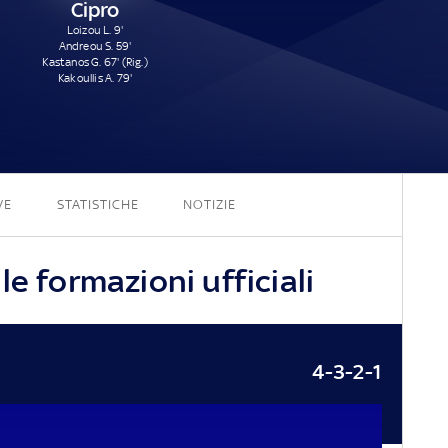
Cipro
Loizou L. 9'
Andreou S. 59'
Kastanos G. 67' (Rig.)
Kakoullis A. 79'
0 - 4
VE
STATISTICHE
NOTIZIE
le formazioni ufficiali
4-3-2-1