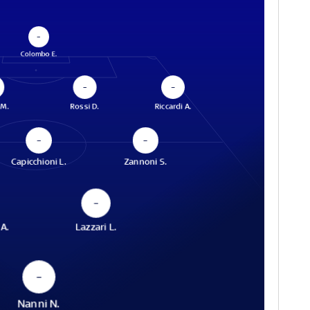
–
Colombo E.
–
–
 M.
Rossi D.
Riccardi A.
–
–
Capicchioni L.
Zannoni S.
–
A.
Lazzari L.
–
Nanni N.