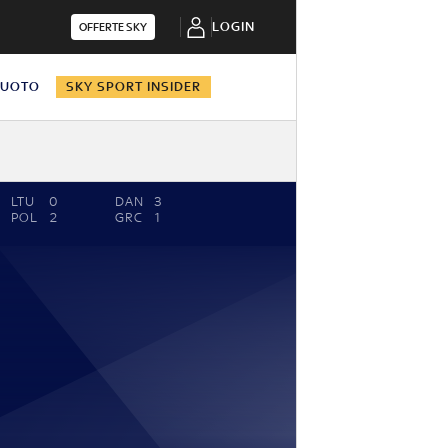
LOGIN
OFFERTE SKY
NUOTO
SKY SPORT INSIDER
LTU
0
DAN
3
POL
2
GRC
1