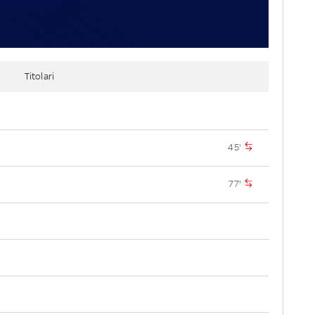
Titolari
45'
77'