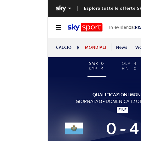
Esplora tutte le offerte S
In evidenza:
RI
CALCIO
MONDIALI
News
Vi
SMR
0
OLA
4
CYP
4
FIN
0
QUALIFICAZIONI MON
GIORNATA 8 - DOMENICA 12 
FINE
0 - 4