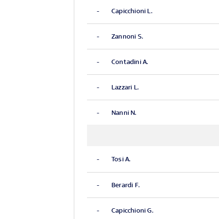
-
Capicchioni L.
-
Zannoni S.
-
Contadini A.
-
Lazzari L.
-
Nanni N.
-
Tosi A.
-
Berardi F.
-
Capicchioni G.