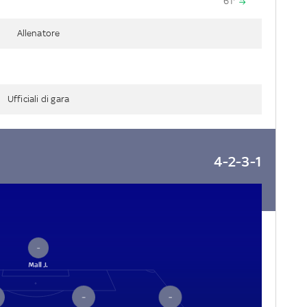
61'
Allenatore
Ufficiali di gara
4-2-3-1
–
Mall J.
–
–