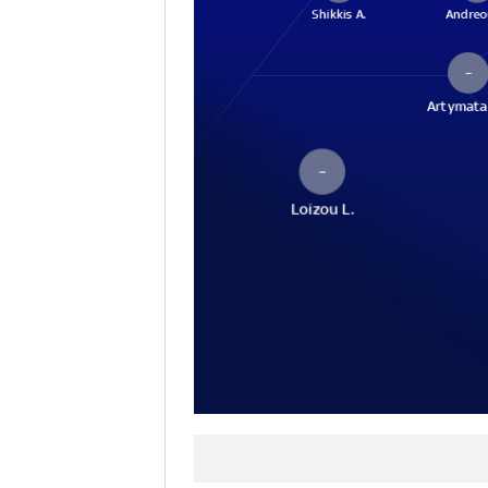
Shikkis A.
Andreo
–
Artymata
–
Loizou L.