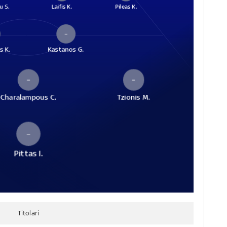
u S.
Laifis K.
Pileas K.
–
s K.
Kastanos G.
–
–
Charalampous C.
Tzionis M.
–
Pittas I.
Titolari