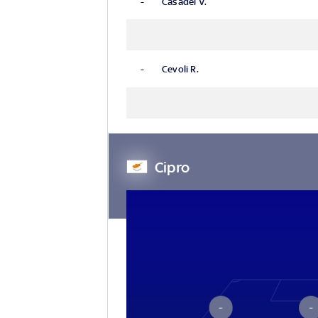
-
Casadei V.
-
Cevoli R.
Cipro
–
–