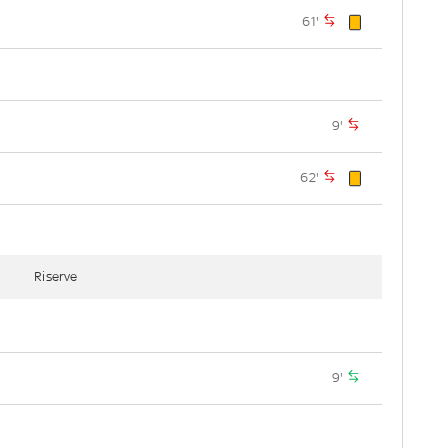
61'
9'
62'
Riserve
9'