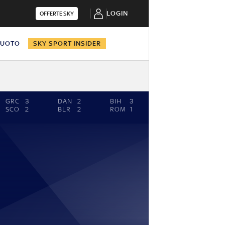
LOGIN
OFFERTE SKY
NUOTO
SKY SPORT INSIDER
GRC
3
DAN
2
BIH
3
SCO
2
BLR
2
ROM
1