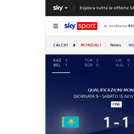
Esplora tutte le offerte S
In evidenza:
RI
CALCIO
MONDIALI
News
Vi
KAZ
1
TUR
2
LIE
0
BEL
1
BGR
0
WAL
1
QUALIFICAZIONI MON
GIORNATA 9 - SABATO 15 NO
FINE
1 - 1