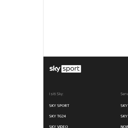
I siti Sky:
Serv
SKY SPORT
SKY
SKY TG24
SKY
SKY VIDEO
NO