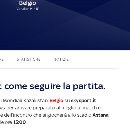
Belgio
Vanaken H. 48'
1 - 1
VE
STATISTICHE
NOTIZIE
 come seguire la partita.
oni Mondiali Kazakistan-
Belgio
su
skysport.it
.
ews per arrivare preparato al meglio al match e
ve dell’incontro che si giocherà allo stadio
Astana
le ore
15:00
.