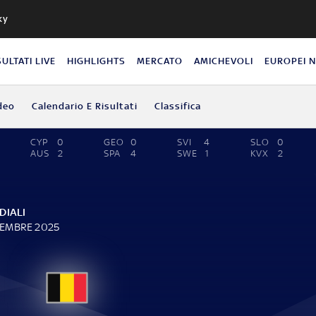
ky
SULTATI LIVE
HIGHLIGHTS
MERCATO
AMICHEVOLI
EUROPEI 
deo
Calendario E Risultati
Classifica
CYP
0
GEO
0
SVI
4
SLO
0
AUS
2
SPA
4
SWE
1
KVX
2
DIALI
VEMBRE 2025