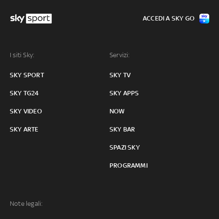
ACCEDI A SKY GO
I siti Sky:
Servizi:
SKY SPORT
SKY TV
SKY TG24
SKY APPS
SKY VIDEO
NOW
SKY ARTE
SKY BAR
SPAZI SKY
PROGRAMMI
Note legali: