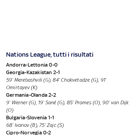
Nations League, tutti i risultati
Andorra-Lettonia 0-0
Georgia-Kazakistan 2-1
59’ Merebashvili (G), 84’ Chakvetadze (G), 91’
Omirtayev (K)
Germania-Olanda 2-2
9’ Werner (G), 19’ Sané (G), 85’ Promes (O), 90’ van Dijk
(O)
Bulgaria-Slovenia 1-1
68’ Ivanov (B), 75’ Zajc (S)
Cipro-Norvegia 0-2