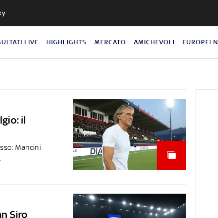
ky
SULTATI LIVE
HIGHLIGHTS
MERCATO
AMICHEVOLI
EUROPEI 
gio: il
osso: Mancini
.
an Siro