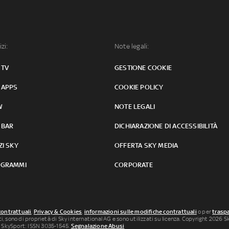
izi:
Note legali:
 TV
GESTIONE COOKIE
 APPS
COOKIE POLICY
W
NOTE LEGALI
 BAR
DICHIARAZIONE DI ACCESSIBILITÀ
ZI SKY
OFFERTA SKY MEDIA
GRAMMI
CORPORATE
contrattuali
,
Privacy & Cookies
,
informazioni sulle modifiche contrattuali
o per
traspa
uti, sono di proprietà di Sky international AG e sono utilizzati su licenza. Copyright 2026 Sky
 SkySport: ISSN 3035-1545.
Segnalazione Abusi