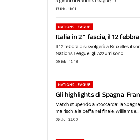
a gironi di Nations League, in...
13 feb - 11:01
NATIONS LEAGUE
Italia in 2^ fascia, il 12 febbr
Il 12 febbraio si svolgerà a Bruxelles il s
Nations League: gli Azzurri sono...
09 feb - 12:46
NATIONS LEAGUE
Gli highlights di Spagna-Fran
Match stupendo a Stoccarda: la Spagn
ma rischia la beffa nel finale. Williams e...
05 giu - 23:00