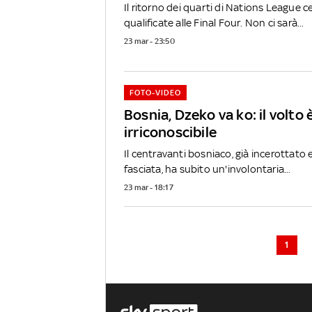
Il ritorno dei quarti di Nations League cer
qualificate alle Final Four. Non ci sarà...
23 mar - 23:50
FOTO-VIDEO
Bosnia, Dzeko va ko: il volto 
irriconoscibile
Il centravanti bosniaco, già incerottat
fasciata, ha subito un'involontaria...
23 mar - 18:17
1