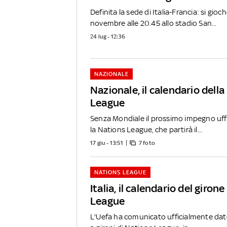
Definita la sede di Italia-Francia: si gioc
novembre alle 20.45 allo stadio San...
24 lug - 12:36
NAZIONALE
Nazionale, il calendario dell
League
Senza Mondiale il prossimo impegno uffici
la Nations League, che partirà il...
17 giu - 13:51
7 foto
NATIONS LEAGUE
Italia, il calendario del giron
League
L'Uefa ha comunicato ufficialmente date 