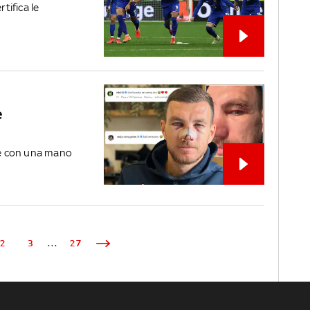
tifica le
è
o e con una mano
2
3
...
27