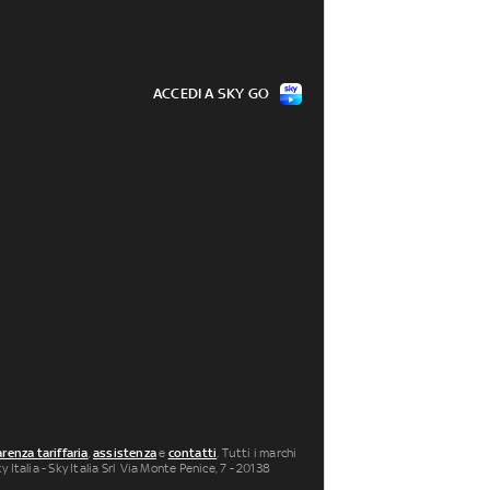
ACCEDI A SKY GO
renza tariffaria
,
assistenza
e
contatti
. Tutti i marchi
 Italia - Sky Italia Srl Via Monte Penice, 7 - 20138