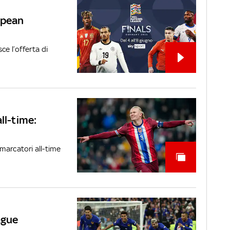
opean
ce l’offerta di
ll-time:
 marcatori all-time
ague