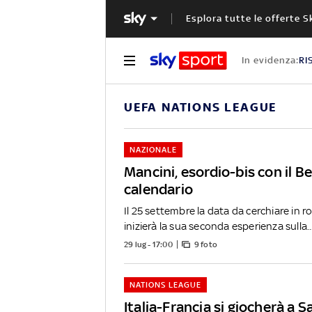
Esplora tutte le offerte S
In evidenza:
RI
UEFA NATIONS LEAGUE
NAZIONALE
Mancini, esordio-bis con il Bel
calendario
Il 25 settembre la data da cerchiare in r
inizierà la sua seconda esperienza sulla..
29 lug - 17:00
9 foto
NATIONS LEAGUE
Italia-Francia si giocherà a S