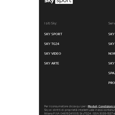
I siti Sky:
Serv
SKY SPORT
SKY
SKY TG24
SKY
SKY VIDEO
NO
SKY ARTE
SKY
SPA
PRO
Per il consumatore clicca qui per i
Moduli, Condizioni 
Sky e i diritti di proprietà intellettuale in essi conten
Milano P.IVA 04619241005. SkyTG24: ISSN 3035-1537 e