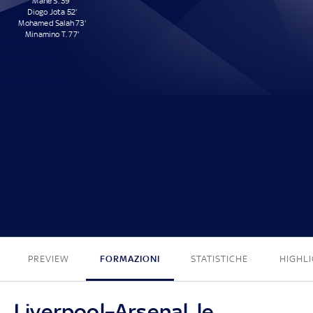
Mané S. 39'
Diogo Jota 52'
Mohamed Salah 73'
Minamino T. 77'
4 - 0
PREVIEW
FORMAZIONI
STATISTICHE
HIGHL
Liverpool–Arsenal, le