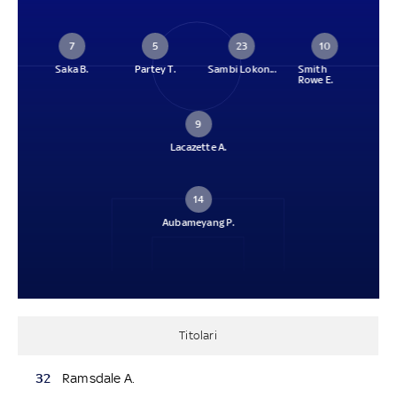
7
5
23
10
Saka B.
Partey T.
Sambi Lokon...
Smith
Rowe E.
9
Lacazette A.
14
Aubameyang P.
Titolari
32
Ramsdale A.