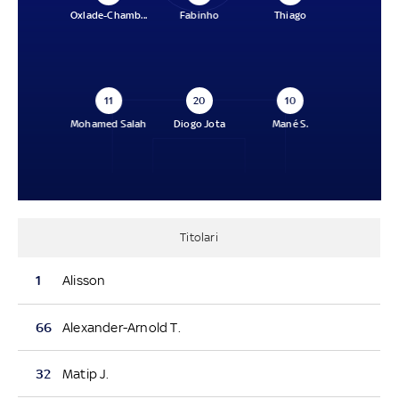
Oxlade-Chamb...
Fabinho
Thiago
11
20
10
Mohamed Salah
Diogo Jota
Mané S.
Titolari
1
Alisson
66
Alexander-Arnold T.
32
Matip J.