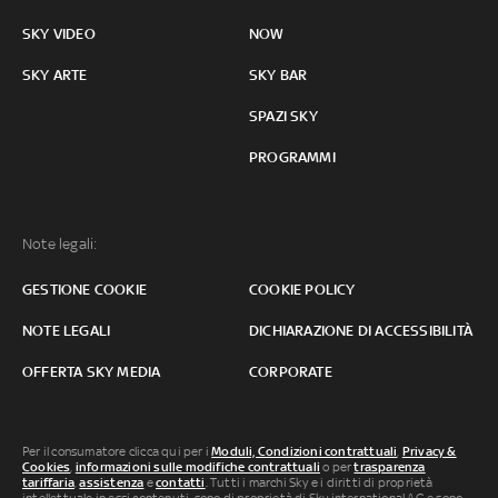
SKY VIDEO
NOW
SKY ARTE
SKY BAR
SPAZI SKY
PROGRAMMI
Note legali:
GESTIONE COOKIE
COOKIE POLICY
NOTE LEGALI
DICHIARAZIONE DI ACCESSIBILITÀ
OFFERTA SKY MEDIA
CORPORATE
Per il consumatore clicca qui per i
Moduli, Condizioni contrattuali
,
Privacy &
Cookies
,
informazioni sulle modifiche contrattuali
o per
trasparenza
tariffaria
,
assistenza
e
contatti
. Tutti i marchi Sky e i diritti di proprietà
intellettuale in essi contenuti, sono di proprietà di Sky international AG e sono