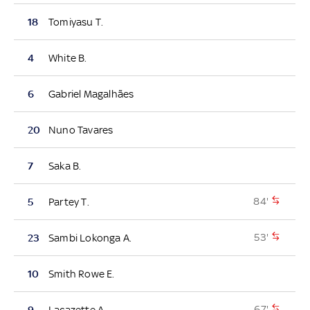
18
Tomiyasu T.
4
White B.
6
Gabriel Magalhães
20
Nuno Tavares
7
Saka B.
84'
5
Partey T.
53'
23
Sambi Lokonga A.
10
Smith Rowe E.
67'
9
Lacazette A.