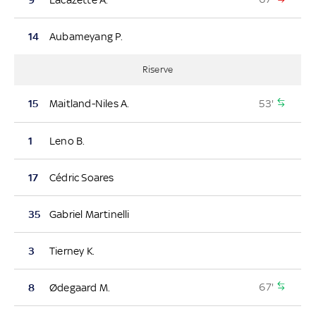
14
Aubameyang P.
Riserve
53'
15
Maitland-Niles A.
1
Leno B.
17
Cédric Soares
35
Gabriel Martinelli
3
Tierney K.
67'
8
Ødegaard M.