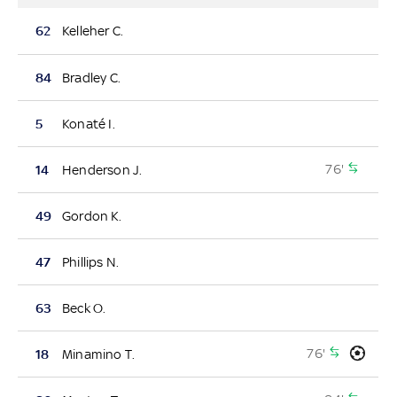
62
Kelleher C.
84
Bradley C.
5
Konaté I.
76'
14
Henderson J.
49
Gordon K.
47
Phillips N.
63
Beck O.
76'
18
Minamino T.