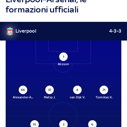
formazioni ufficiali
Liverpool
4-3-3
1
Alisson
66
32
4
21
Alexander-A...
Matip J.
van Dijk V.
Tsimikas K.
15
3
6