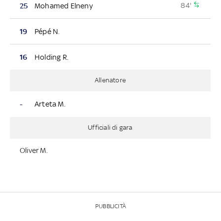
84'
25
Mohamed Elneny
19
Pépé N.
16
Holding R.
Allenatore
-
Arteta M.
Ufficiali di gara
Oliver M.
PUBBLICITÀ