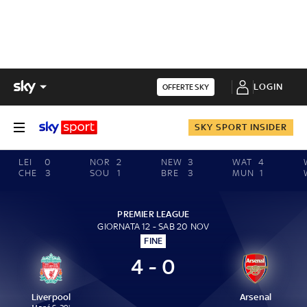
LOGIN
OFFERTE SKY
SKY SPORT INSIDER
LEI
0
NOR
2
NEW
3
WAT
4
CHE
3
SOU
1
BRE
3
MUN
1
PREMIER LEAGUE
GIORNATA 12 - SAB 20 NOV
FINE
4 - 0
Liverpool
Arsenal