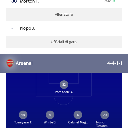
84'
80
Morton T.
Allenatore
-
Klopp J.
Ufficiali di gara
Arsenal
4-4-1-1
32
Ramsdale A.
18
4
6
20
Tomiyasu T.
White B.
Gabriel Mag...
Nuno
Tavares