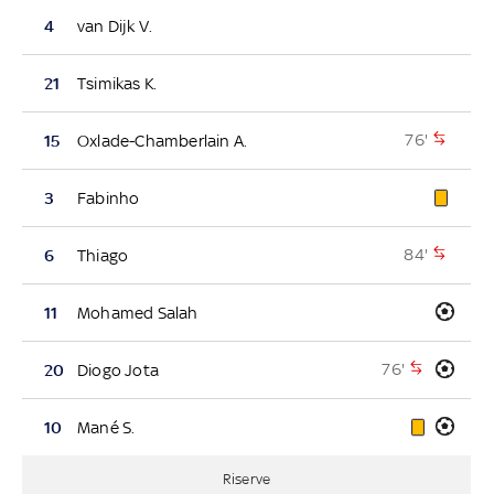
4
van Dijk V.
21
Tsimikas K.
76'
15
Oxlade-Chamberlain A.
3
Fabinho
84'
6
Thiago
11
Mohamed Salah
76'
20
Diogo Jota
10
Mané S.
Riserve