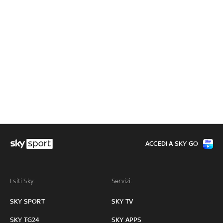
ACCEDI A SKY GO
I siti Sky:
Servizi:
SKY SPORT
SKY TV
SKY TG24
SKY APPS