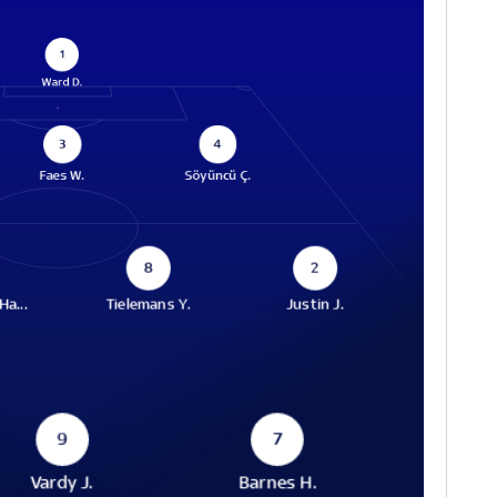
1
Ward D.
3
4
Faes W.
Söyüncü Ç.
8
2
a...
Tielemans Y.
Justin J.
9
7
Vardy J.
Barnes H.