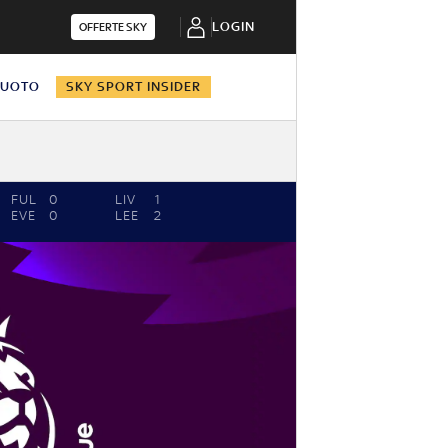
LOGIN
OFFERTE SKY
NUOTO
SKY SPORT INSIDER
FUL
0
LIV
1
EVE
0
LEE
2