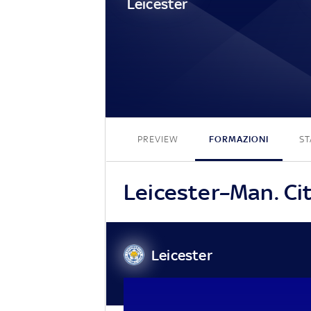
Leicester
PREVIEW
FORMAZIONI
ST
Leicester–Man. City
Leicester