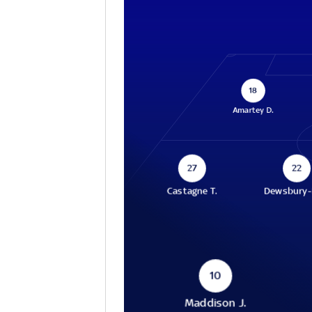
18
Amartey D.
27
22
Castagne T.
Dewsbury-H
10
Maddison J.