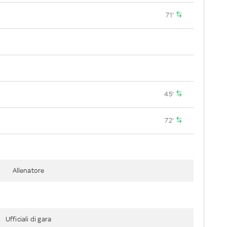
71'
45'
72'
Allenatore
Ufficiali di gara