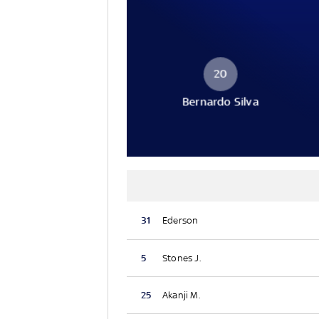
20
Bernardo Silva
31
Ederson
5
Stones J.
25
Akanji M.