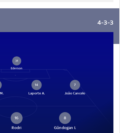
4-3-3
31
Ederson
14
7
 M.
Laporte A.
João Cancelo
16
8
Rodri
Gündogan I.