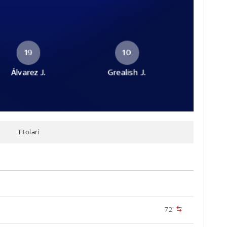
19
10
Álvarez J.
Grealish J.
Titolari
72'