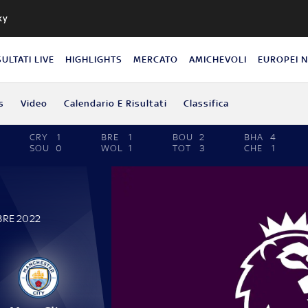
ky
SULTATI LIVE
HIGHLIGHTS
MERCATO
AMICHEVOLI
EUROPEI 
s
Video
Calendario E Risultati
Classifica
CRY
1
BRE
1
BOU
2
BHA
4
SOU
0
WOL
1
TOT
3
CHE
1
BRE 2022