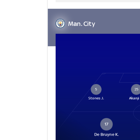
Man. City
5
25
Stones J.
Akanji
17
De Bruyne K.