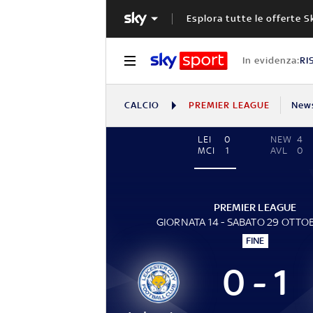
Esplora tutte le offerte S
In evidenza:
RI
CALCIO
PREMIER LEAGUE
New
LEI
0
NEW
4
MCI
1
AVL
0
PREMIER LEAGUE
GIORNATA 14 - SABATO 29 OTTO
FINE
0 - 1