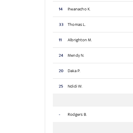
14
Iheanacho K.
33
Thomas L.
11
Albrighton M.
24
Mendy N.
20
Daka P.
25
Ndidi W.
-
Rodgers B.