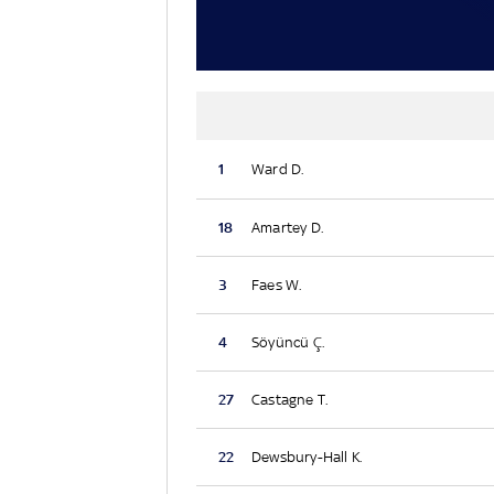
1
Ward D.
18
Amartey D.
3
Faes W.
4
Söyüncü Ç.
27
Castagne T.
22
Dewsbury-Hall K.