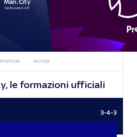
Man. City
De Bruyne K. 49'
0 - 1
ATISTICHE
NOTIZIE
, le formazioni ufficiali
3-4-3