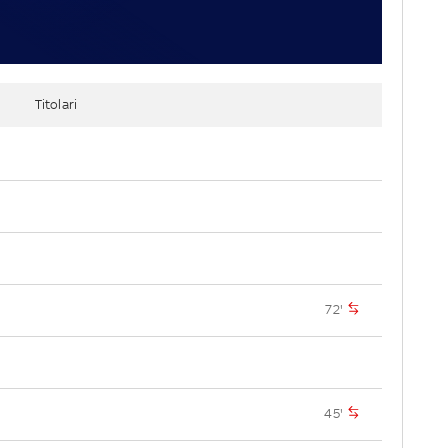
Titolari
72'
45'