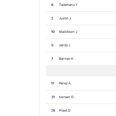
8
Tielemans Y.
2
Justin J.
10
Maddison J.
9
Vardy J.
7
Barnes H.
17
Pérez A.
31
Iversen D.
26
Praet D.