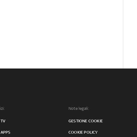
izi:
Note legali:
 TV
GESTIONE COOKIE
 APPS
COOKIE POLICY