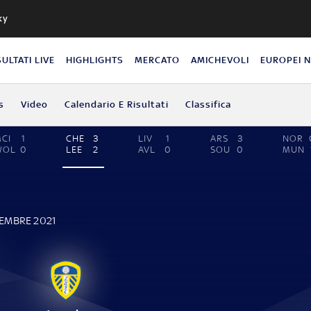
ky
SULTATI LIVE
HIGHLIGHTS
MERCATO
AMICHEVOLI
EUROPEI 
s
Video
Calendario E Risultati
Classifica
CI
1
CHE
3
LIV
1
ARS
3
NOR
WOL
0
LEE
2
AVL
0
SOU
0
MUN
E
CEMBRE 2021