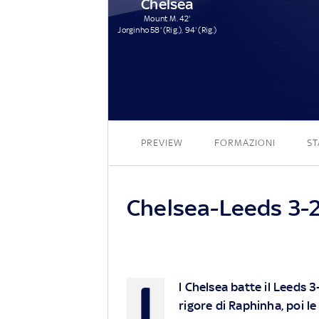
Chelsea
Mount M. 42'
Jorginho 58' (Rig.), 94' (Rig.)
PREVIEW
FORMAZIONI
ST
Chelsea-Leeds 3-2:
I
l Chelsea batte il Leeds 
rigore di Raphinha, poi le