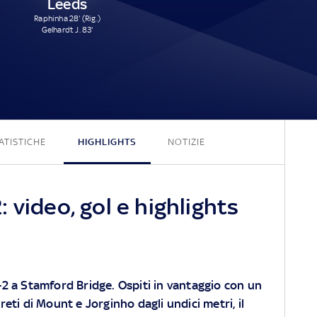
Leeds
Raphinha 28' (Rig.)
Gelhardt J. 83'
3 - 2
ATISTICHE
HIGHLIGHTS
NOTIZIE
 video, gol e highlights
3-2 a Stamford Bridge. Ospiti in vantaggio con un
 reti di Mount e Jorginho dagli undici metri, il