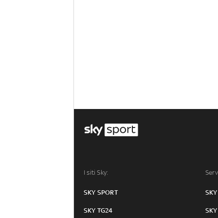
I siti Sky:
Serv
SKY SPORT
SKY
SKY TG24
SKY