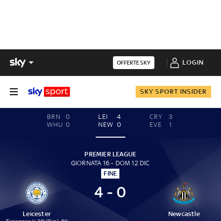
LOGIN
OFFERTE SKY
SKY SPORT INSIDER
BRN
0
LEI
4
CRY
3
WHU
0
NEW
0
EVE
1
PREMIER LEAGUE
GIORNATA 16 - DOM 12 DIC
FINE
4 - 0
Leicester
Newcastle