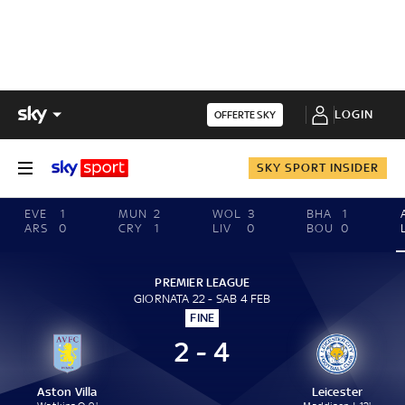
LOGIN
OFFERTE SKY
SKY SPORT INSIDER
EVE
1
MUN
2
WOL
3
BHA
1
ARS
0
CRY
1
LIV
0
BOU
0
PREMIER LEAGUE
GIORNATA 22 - SAB 4 FEB
FINE
2 - 4
Aston Villa
Leicester