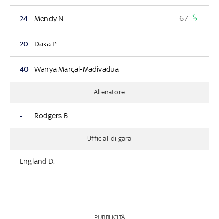
67'
24
Mendy N.
20
Daka P.
40
Wanya Marçal-Madivadua
Allenatore
-
Rodgers B.
Ufficiali di gara
England D.
PUBBLICITÀ