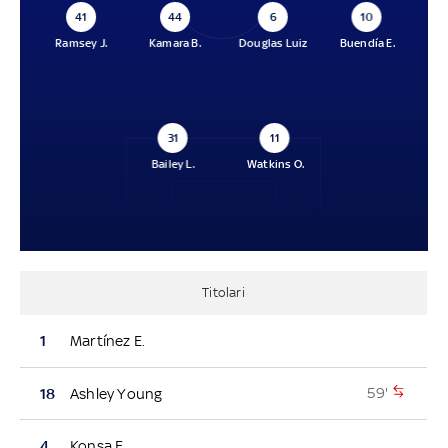
41
44
6
10
Ramsey J.
Kamara B.
Douglas Luiz
Buendía E.
31
11
Bailey L.
Watkins O.
Titolari
1
Martínez E.
59'
18
Ashley Young
4
Konsa E.