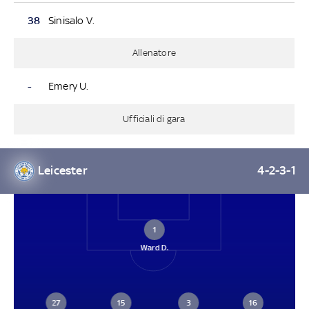
38
Sinisalo V.
Allenatore
-
Emery U.
Ufficiali di gara
Leicester
4-2-3-1
1
Ward D.
27
15
3
16