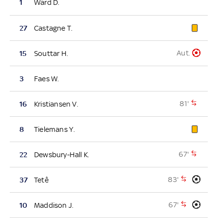
1
Ward D.
27
Castagne T.
Aut.
15
Souttar H.
3
Faes W.
81'
16
Kristiansen V.
8
Tielemans Y.
67'
22
Dewsbury-Hall K.
83'
37
Tetê
67'
10
Maddison J.