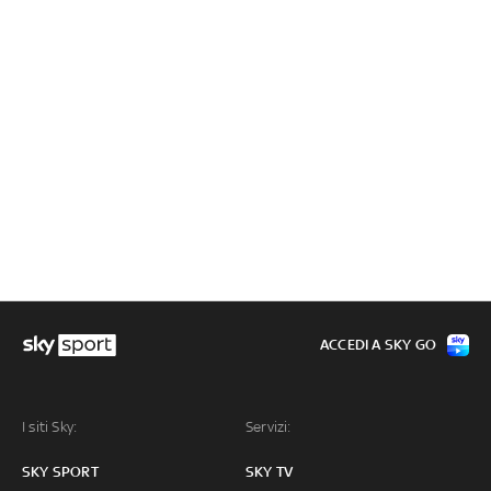
ACCEDI A SKY GO
I siti Sky:
Servizi:
SKY SPORT
SKY TV