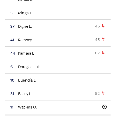
5
Mings T.
45'
27
Digne L.
45'
41
Ramsey J.
82'
44
Kamara B.
6
Douglas Luiz
10
Buendía E.
82'
31
Bailey L.
11
Watkins O.