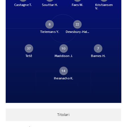
Castagne T.
Souttar H.
Faes W.
Kristiansen
V.
8
22
Tielemans Y.
Dewsbury-Hal...
37
10
7
Tetê
Maddison J.
Barnes H.
14
Iheanacho K.
Titolari