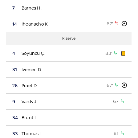
7
Barnes H.
67'
14
Iheanacho K.
Riserve
83'
4
Söyüncü Ç.
31
Iversen D.
67'
26
Praet D.
67'
9
Vardy J.
34
Brunt L.
81'
33
Thomas L.