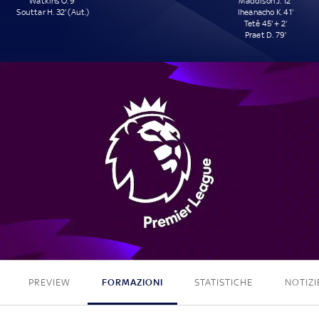
Watkins O. 9'
Maddison J. 12'
Souttar H. 32' (Aut.)
Iheanacho K. 41'
Tetê 45' + 2'
Praet D. 79'
2 - 4
PREVIEW
FORMAZIONI
STATISTICHE
NOTIZI