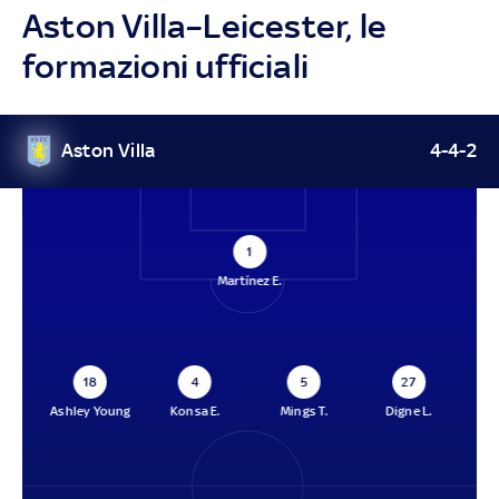
Aston Villa–Leicester, le
formazioni ufficiali
Aston Villa
4-4-2
1
Martínez E.
18
4
5
27
Ashley Young
Konsa E.
Mings T.
Digne L.