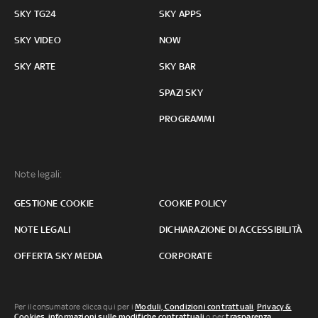
SKY TG24
SKY APPS
SKY VIDEO
NOW
SKY ARTE
SKY BAR
SPAZI SKY
PROGRAMMI
Note legali:
GESTIONE COOKIE
COOKIE POLICY
NOTE LEGALI
DICHIARAZIONE DI ACCESSIBILITÀ
OFFERTA SKY MEDIA
CORPORATE
Per il consumatore clicca qui per i
Moduli, Condizioni contrattuali
,
Privacy &
Cookies
,
informazioni sulle modifiche contrattuali
o per
trasparenza