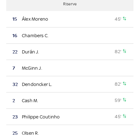
Riserve
45'
15
Álex Moreno
16
Chambers C.
82'
22
Durán J.
7
McGinn J.
82'
32
Dendoncker L.
59'
2
Cash M.
45'
23
Philippe Coutinho
25
Olsen R.