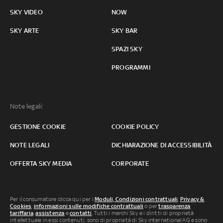
SKY VIDEO
NOW
SKY ARTE
SKY BAR
SPAZI SKY
PROGRAMMI
Note legali:
GESTIONE COOKIE
COOKIE POLICY
NOTE LEGALI
DICHIARAZIONE DI ACCESSIBILITÀ
OFFERTA SKY MEDIA
CORPORATE
Per il consumatore clicca qui per i
Moduli, Condizioni contrattuali
,
Privacy &
Cookies
,
informazioni sulle modifiche contrattuali
o per
trasparenza
tariffaria
,
assistenza
e
contatti
. Tutti i marchi Sky e i diritti di proprietà
intellettuale in essi contenuti, sono di proprietà di Sky international AG e sono