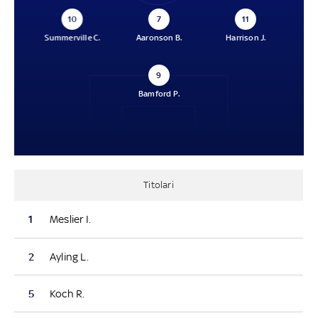
10
7
11
Summerville C.
Aaronson B.
Harrison J.
9
Bamford P.
Titolari
1
Meslier I.
2
Ayling L.
5
Koch R.