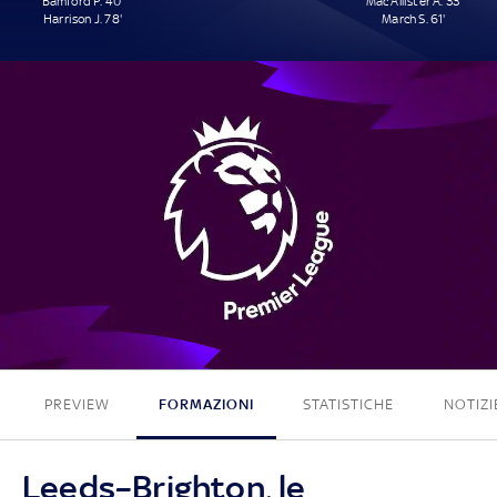
Bamford P. 40'
Mac Allister A. 33'
Harrison J. 78'
March S. 61'
2 - 2
PREVIEW
FORMAZIONI
STATISTICHE
NOTIZI
Leeds–Brighton, le