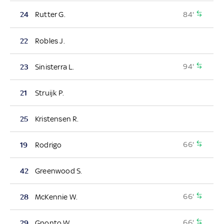
84'
24
Rutter G.
22
Robles J.
94'
23
Sinisterra L.
21
Struijk P.
25
Kristensen R.
66'
19
Rodrigo
42
Greenwood S.
66'
28
McKennie W.
66'
29
Gnonto W.