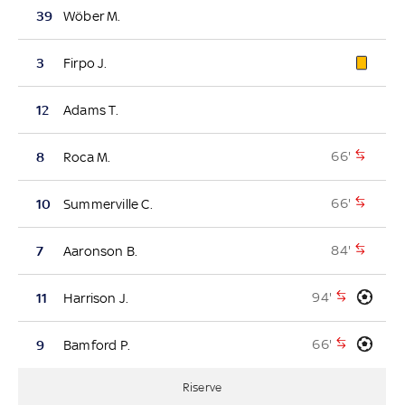
39
Wöber M.
3
Firpo J.
12
Adams T.
66'
8
Roca M.
66'
10
Summerville C.
84'
7
Aaronson B.
94'
11
Harrison J.
66'
9
Bamford P.
Riserve