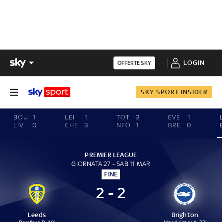
LOGIN
OFFERTE SKY
SKY SPORT INSIDER
BOU
1
LEI
1
TOT
3
EVE
1
LIV
0
CHE
3
NFO
1
BRE
0
PREMIER LEAGUE
GIORNATA 27 - SAB 11 MAR
FINE
2 - 2
Leeds
Brighton