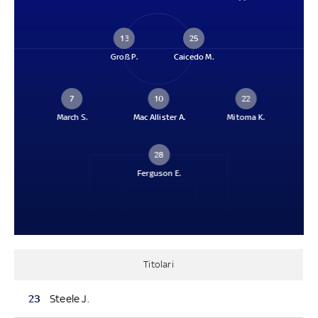
13
25
Groß P.
Caicedo M.
7
10
22
March S.
Mac Allister A.
Mitoma K.
28
Ferguson E.
Titolari
23
Steele J.