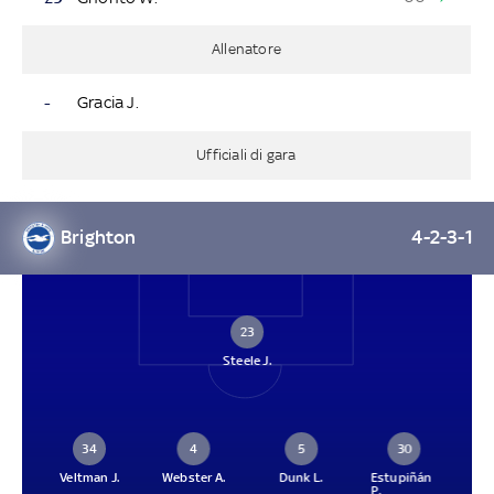
Allenatore
-
Gracia J.
Ufficiali di gara
Brighton
4-2-3-1
23
Steele J.
34
4
5
30
Veltman J.
Webster A.
Dunk L.
Estupiñán
P.