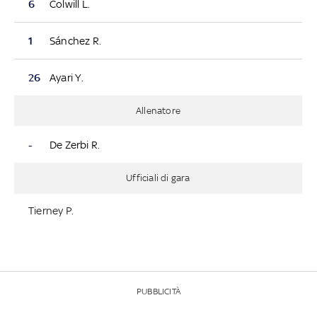
6
Colwill L.
1
Sánchez R.
26
Ayari Y.
Allenatore
-
De Zerbi R.
Ufficiali di gara
Tierney P.
PUBBLICITÀ