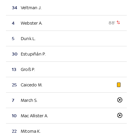
34
Veltman J.
88'
4
Webster A.
5
Dunk L.
30
Estupiñán P.
13
Groß P.
25
Caicedo M.
7
March S.
10
Mac Allister A.
22
Mitoma K.