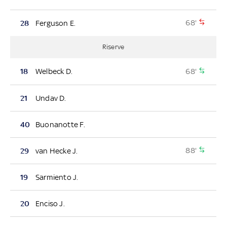
68'
28
Ferguson E.
Riserve
68'
18
Welbeck D.
21
Undav D.
40
Buonanotte F.
88'
29
van Hecke J.
19
Sarmiento J.
20
Enciso J.