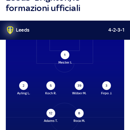
formazioni ufficiali
Leeds
4-2-3-1
1
Meslier I.
2
5
39
3
Ayling L.
Koch R.
Wöber M.
Firpo J.
12
8
Adams T.
Roca M.