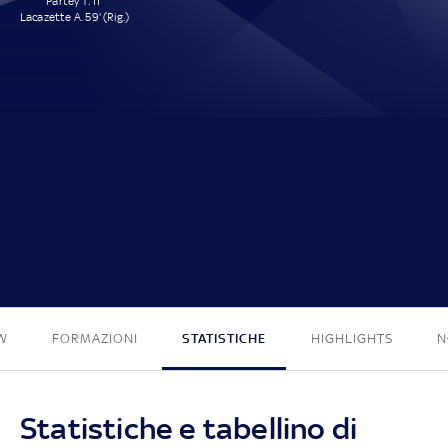
Partey T. 11'
Lacazette A. 59' (Rig.)
2 - 0
W
FORMAZIONI
STATISTICHE
HIGHLIGHTS
N
Statistiche e tabellino di