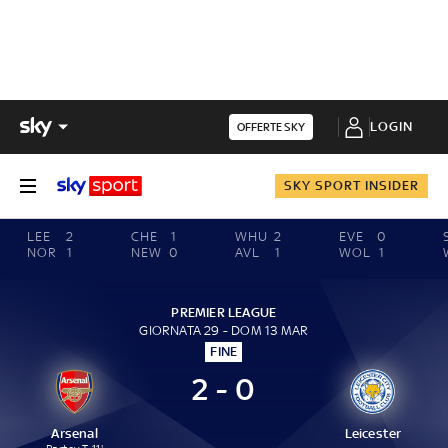
LOGIN
OFFERTE SKY
SKY SPORT INSIDER
LEE
2
CHE
1
WHU
2
EVE
0
NOR
1
NEW
0
AVL
1
WOL
1
PREMIER LEAGUE
GIORNATA 29 - DOM 13 MAR
FINE
2 - 0
Arsenal
Leicester