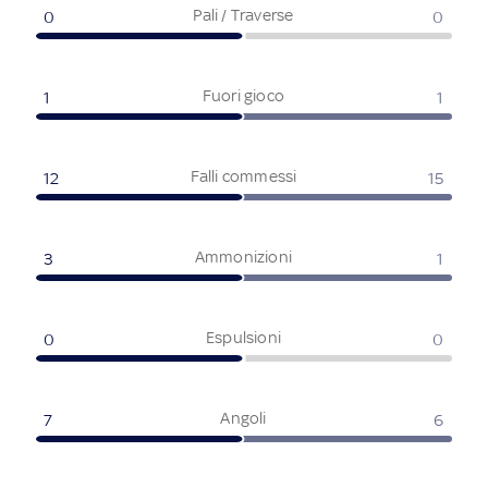
Pali / Traverse
0
0
Fuori gioco
1
1
Falli commessi
12
15
Ammonizioni
3
1
Espulsioni
0
0
Angoli
7
6