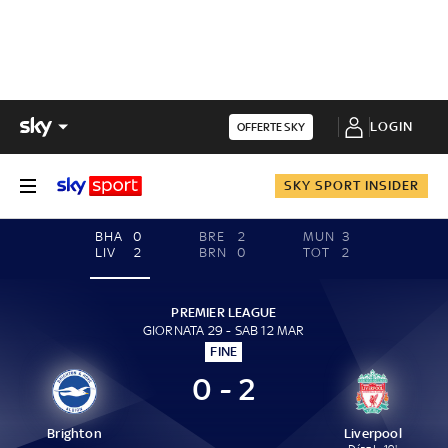
LOGIN
OFFERTE SKY
SKY SPORT INSIDER
BHA
0
BRE
2
MUN
3
LIV
2
BRN
0
TOT
2
PREMIER LEAGUE
GIORNATA 29 - SAB 12 MAR
FINE
0 - 2
Brighton
Liverpool