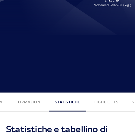
Díaz L. 19'
Mohamed Salah 61' (Rig.)
0 - 2
W
FORMAZIONI
STATISTICHE
HIGHLIGHTS
N
Statistiche e tabellino di