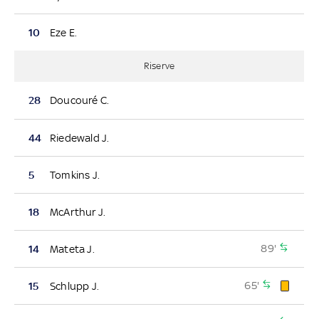
10
Eze E.
Riserve
28
Doucouré C.
44
Riedewald J.
5
Tomkins J.
18
McArthur J.
89'
14
Mateta J.
65'
15
Schlupp J.