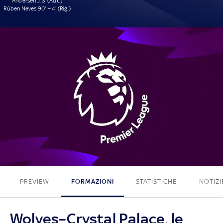
Andersen J. 3' (Aut.)
Rúben Neves 90' + 4' (Rig.)
2 - 0
PREVIEW
FORMAZIONI
STATISTICHE
NOTIZI
Wolves–Crystal Palace, le