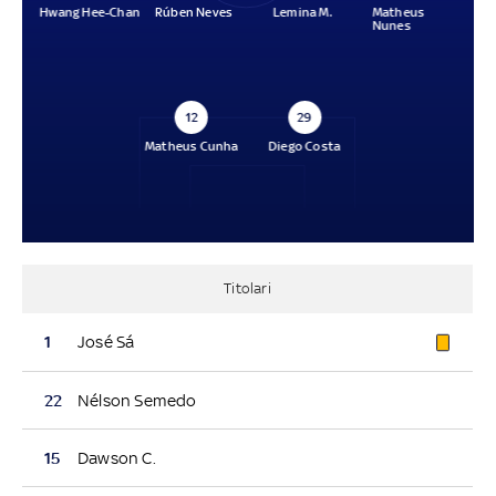
Hwang Hee-Chan
Rúben Neves
Lemina M.
Matheus
Nunes
12
29
Matheus Cunha
Diego Costa
Titolari
1
José Sá
22
Nélson Semedo
15
Dawson C.