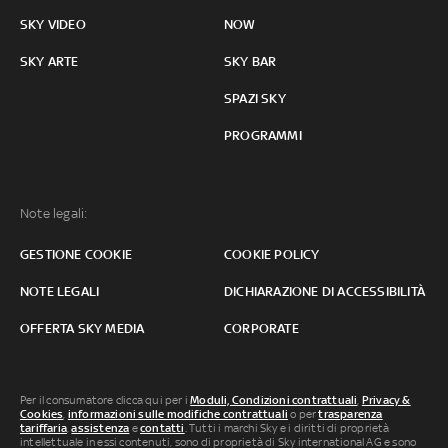
SKY VIDEO
NOW
SKY ARTE
SKY BAR
SPAZI SKY
PROGRAMMI
Note legali:
GESTIONE COOKIE
COOKIE POLICY
NOTE LEGALI
DICHIARAZIONE DI ACCESSIBILITÀ
OFFERTA SKY MEDIA
CORPORATE
Per il consumatore clicca qui per i
Moduli, Condizioni contrattuali
,
Privacy &
Cookies
,
informazioni sulle modifiche contrattuali
o per
trasparenza
tariffaria
,
assistenza
e
contatti
. Tutti i marchi Sky e i diritti di proprietà
intellettuale in essi contenuti, sono di proprietà di Sky international AG e sono