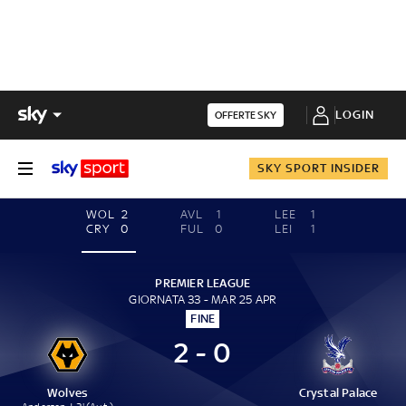
LOGIN
OFFERTE SKY
SKY SPORT INSIDER
WOL
2
AVL
1
LEE
1
CRY
0
FUL
0
LEI
1
PREMIER LEAGUE
GIORNATA 33 - MAR 25 APR
FINE
2 - 0
Wolves
Crystal Palace