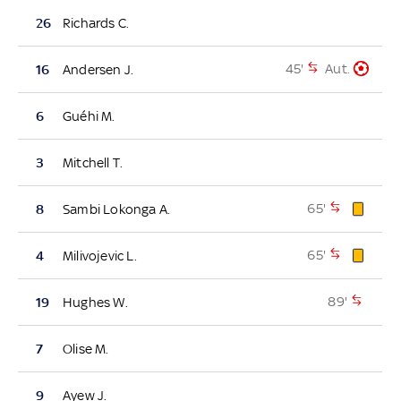
26
Richards C.
45'
Aut.
16
Andersen J.
6
Guéhi M.
3
Mitchell T.
65'
8
Sambi Lokonga A.
65'
4
Milivojevic L.
89'
19
Hughes W.
7
Olise M.
9
Ayew J.