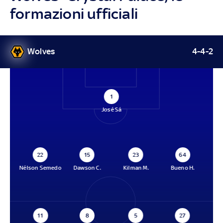
formazioni ufficiali
Wolves
4-4-2
1
José Sá
22
15
23
64
Nélson Semedo
Dawson C.
Kilman M.
Bueno H.
11
8
5
27