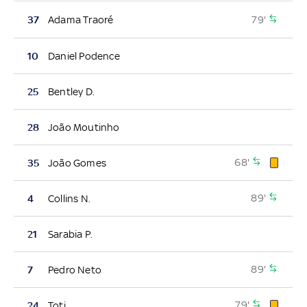
79'
37
Adama Traoré
10
Daniel Podence
25
Bentley D.
28
João Moutinho
68'
35
João Gomes
89'
4
Collins N.
21
Sarabia P.
89'
7
Pedro Neto
79'
24
Toti