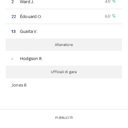
45'
2
Ward J.
65'
22
Édouard O.
13
Guaita V.
Allenatore
-
Hodgson R.
Ufficiali di gara
Jones R.
PUBBLICITÀ