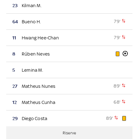
23
Kilman M.
79'
64
Bueno H.
79'
11
Hwang Hee-Chan
8
Rúben Neves
5
Lemina M.
89'
27
Matheus Nunes
68'
12
Matheus Cunha
89'
29
Diego Costa
Riserve