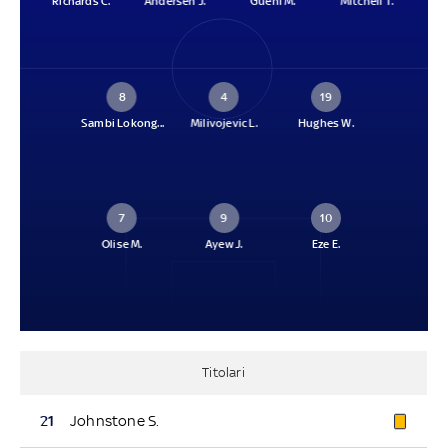
Richards C.
Andersen J.
Guéhi M.
Mitchell T.
8
4
19
Sambi Lokong...
Milivojevic L.
Hughes W.
7
9
10
Olise M.
Ayew J.
Eze E.
Titolari
21
Johnstone S.