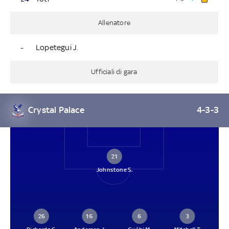
Allenatore
-
Lopetegui J.
Ufficiali di gara
Crystal Palace
4-3-3
21
Johnstone S.
26
16
6
3