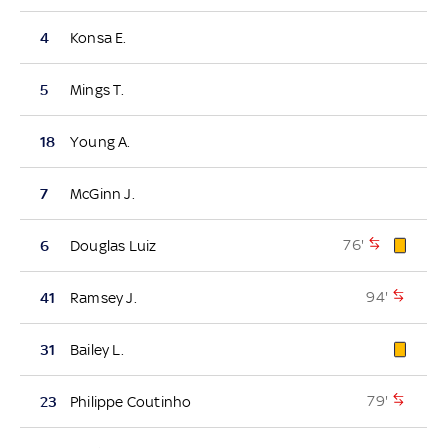
4
Konsa E.
5
Mings T.
18
Young A.
7
McGinn J.
76'
6
Douglas Luiz
94'
41
Ramsey J.
31
Bailey L.
79'
23
Philippe Coutinho