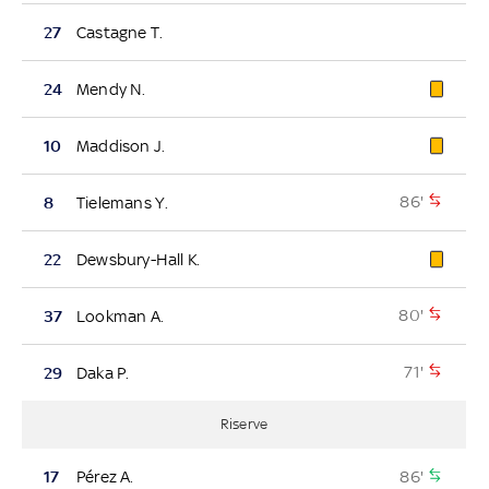
27
Castagne T.
24
Mendy N.
10
Maddison J.
86'
8
Tielemans Y.
22
Dewsbury-Hall K.
80'
37
Lookman A.
71'
29
Daka P.
Riserve
86'
17
Pérez A.