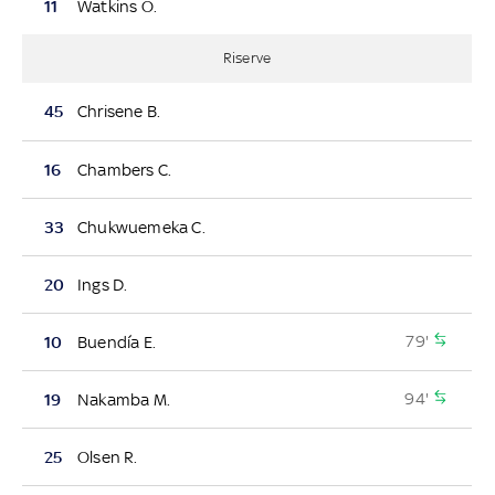
11
Watkins O.
Riserve
45
Chrisene B.
16
Chambers C.
33
Chukwuemeka C.
20
Ings D.
79'
10
Buendía E.
94'
19
Nakamba M.
25
Olsen R.