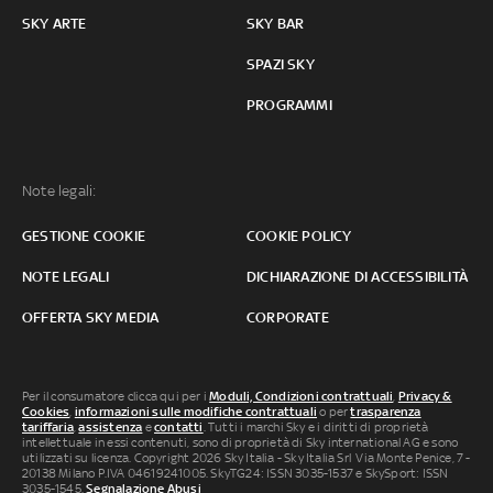
SKY ARTE
SKY BAR
SPAZI SKY
PROGRAMMI
Note legali:
GESTIONE COOKIE
COOKIE POLICY
NOTE LEGALI
DICHIARAZIONE DI ACCESSIBILITÀ
OFFERTA SKY MEDIA
CORPORATE
Per il consumatore clicca qui per i
Moduli, Condizioni contrattuali
,
Privacy &
Cookies
,
informazioni sulle modifiche contrattuali
o per
trasparenza
tariffaria
,
assistenza
e
contatti
. Tutti i marchi Sky e i diritti di proprietà
intellettuale in essi contenuti, sono di proprietà di Sky international AG e sono
utilizzati su licenza. Copyright 2026 Sky Italia - Sky Italia Srl Via Monte Penice, 7 -
20138 Milano P.IVA 04619241005. SkyTG24: ISSN 3035-1537 e SkySport: ISSN
3035-1545.
Segnalazione Abusi