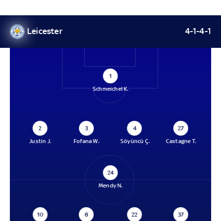
Leicester
4-1-4-1
1
Schmeichel K.
2
3
4
27
Justin J.
Fofana W.
Söyüncü Ç.
Castagne T.
24
Mendy N.
10
8
22
37