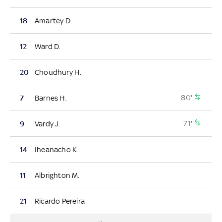
18
Amartey D.
12
Ward D.
20
Choudhury H.
80'
7
Barnes H.
71'
9
Vardy J.
14
Iheanacho K.
11
Albrighton M.
21
Ricardo Pereira