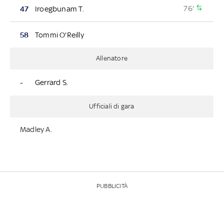
76'
47
Iroegbunam T.
58
Tommi O'Reilly
Allenatore
-
Gerrard S.
Ufficiali di gara
Madley A.
PUBBLICITÀ