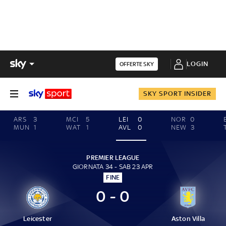
LOGIN
OFFERTE SKY
SKY SPORT INSIDER
ARS
3
MCI
5
LEI
0
NOR
0
MUN
1
WAT
1
AVL
0
NEW
3
PREMIER LEAGUE
GIORNATA 34 - SAB 23 APR
FINE
0 - 0
Leicester
Aston Villa