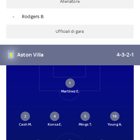
Allenatore
-
Rodgers B.
Ufficiali di gara
Aston Villa
4-3-2-1
1
Martínez E.
2
4
5
18
Cash M.
Konsa E.
Mings T.
Young A.