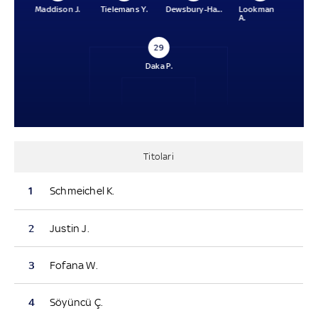
Maddison J.
Tielemans Y.
Dewsbury-Ha...
Lookman
A.
29
Daka P.
Titolari
1
Schmeichel K.
2
Justin J.
3
Fofana W.
4
Söyüncü Ç.