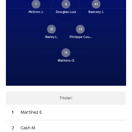
7
6
41
McGinn J.
Douglas Luiz
Ramsey J.
31
23
Bailey L.
Philippe Cou...
11
Watkins O.
Titolari
1
Martínez E.
2
Cash M.