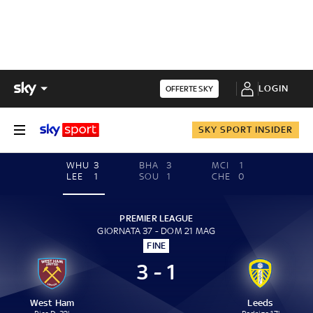
LOGIN
OFFERTE SKY
SKY SPORT INSIDER
WHU
3
BHA
3
MCI
1
LEE
1
SOU
1
CHE
0
PREMIER LEAGUE
GIORNATA 37 - DOM 21 MAG
FINE
3 - 1
West Ham
Leeds