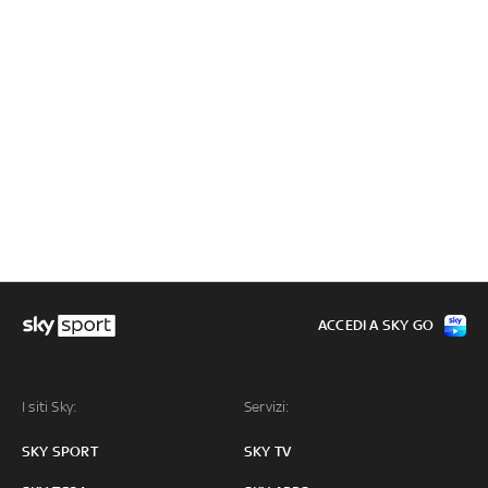
ACCEDI A SKY GO
I siti Sky:
Servizi:
SKY SPORT
SKY TV