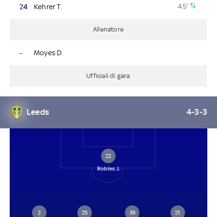
45'
24
Kehrer T.
Allenatore
-
Moyes D.
Ufficiali di gara
Leeds
4-3-3
22
Robles J.
2
25
39
21