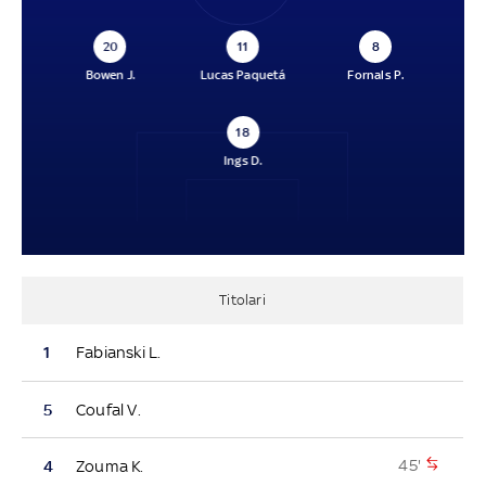
20
11
8
Bowen J.
Lucas Paquetá
Fornals P.
18
Ings D.
Titolari
1
Fabianski L.
5
Coufal V.
45'
4
Zouma K.