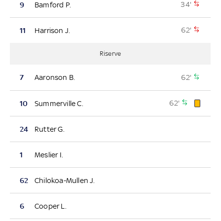
34'
9
Bamford P.
62'
11
Harrison J.
Riserve
62'
7
Aaronson B.
62'
10
Summerville C.
24
Rutter G.
1
Meslier I.
62
Chilokoa-Mullen J.
6
Cooper L.