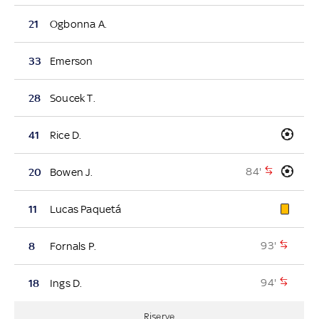
21
Ogbonna A.
33
Emerson
28
Soucek T.
41
Rice D.
84'
20
Bowen J.
11
Lucas Paquetá
93'
8
Fornals P.
94'
18
Ings D.
Riserve