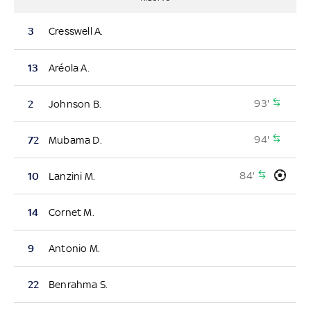
3
Cresswell A.
13
Aréola A.
93'
2
Johnson B.
94'
72
Mubama D.
84'
10
Lanzini M.
14
Cornet M.
9
Antonio M.
22
Benrahma S.