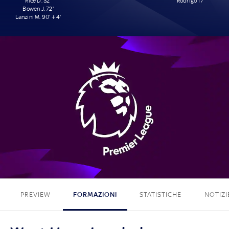
Rice D. 32'
Rodrigo 17'
Bowen J. 72'
Lanzini M. 90' + 4'
3 - 1
PREVIEW
FORMAZIONI
STATISTICHE
NOTIZI