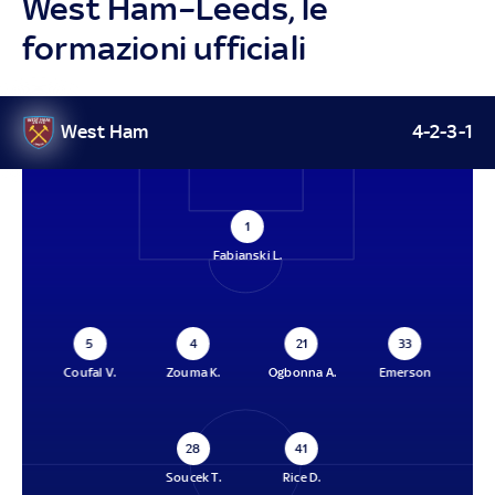
West Ham–Leeds, le
formazioni ufficiali
West Ham
4-2-3-1
1
Fabianski L.
5
4
21
33
Coufal V.
Zouma K.
Ogbonna A.
Emerson
28
41
Soucek T.
Rice D.