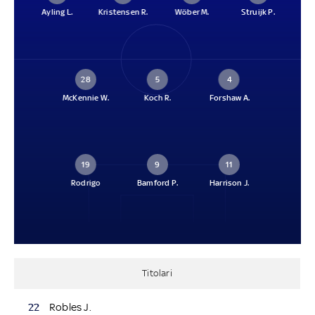
Ayling L.
Kristensen R.
Wöber M.
Struijk P.
28
5
4
McKennie W.
Koch R.
Forshaw A.
19
9
11
Rodrigo
Bamford P.
Harrison J.
Titolari
22
Robles J.