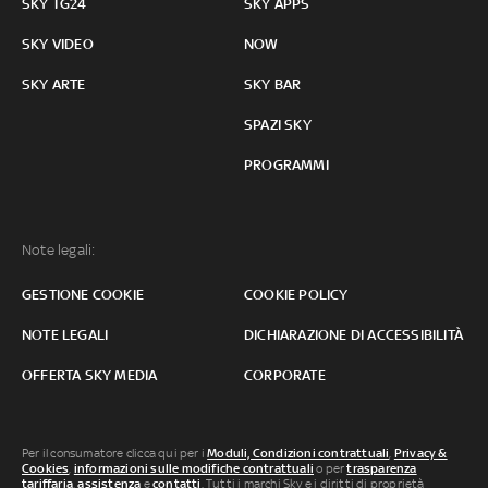
SKY TG24
SKY APPS
SKY VIDEO
NOW
SKY ARTE
SKY BAR
SPAZI SKY
PROGRAMMI
Note legali:
GESTIONE COOKIE
COOKIE POLICY
NOTE LEGALI
DICHIARAZIONE DI ACCESSIBILITÀ
OFFERTA SKY MEDIA
CORPORATE
Per il consumatore clicca qui per i
Moduli, Condizioni contrattuali
,
Privacy &
Cookies
,
informazioni sulle modifiche contrattuali
o per
trasparenza
tariffaria
,
assistenza
e
contatti
. Tutti i marchi Sky e i diritti di proprietà