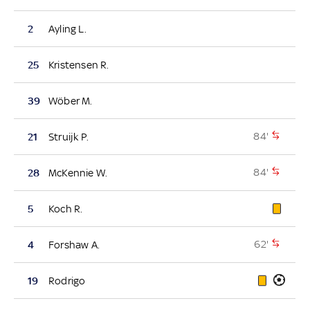
2
Ayling L.
25
Kristensen R.
39
Wöber M.
84'
21
Struijk P.
84'
28
McKennie W.
5
Koch R.
62'
4
Forshaw A.
19
Rodrigo