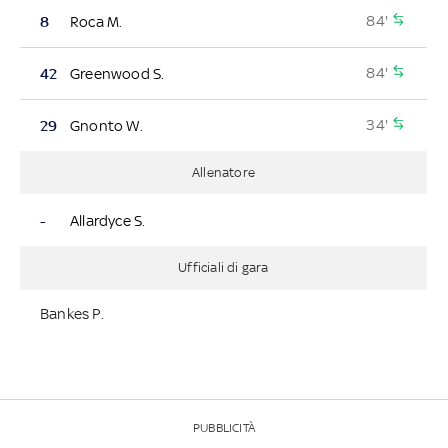
84'
8
Roca M.
84'
42
Greenwood S.
34'
29
Gnonto W.
Allenatore
-
Allardyce S.
Ufficiali di gara
Bankes P.
PUBBLICITÀ