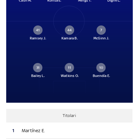
Cash M.
Konsa E.
Mings T.
Digne L.
41
44
7
Ramsey J.
Kamara B.
McGinn J.
31
11
10
Bailey L.
Watkins O.
Buendía E.
Titolari
1
Martínez E.