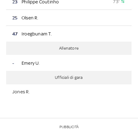
73'
23
Philippe Coutinho
25
Olsen R.
47
Iroegbunam T.
Allenatore
-
Emery U.
Ufficiali di gara
Jones R.
PUBBLICITÀ