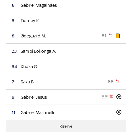
6
Gabriel Magalhães
3
Tierney K.
81'
8
Ødegaard M.
23
Sambi Lokonga A.
34
Xhaka G.
88'
7
Saka B.
88'
9
Gabriel Jesus
11
Gabriel Martinelli
Riserve