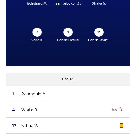
Ødegaard M.
Sambi Lokong...
Xhaka G.
7
9
11
Saka B.
Gabriel Jesus
Gabriel Mart...
Titolari
1
Ramsdale A.
65'
4
White B.
12
Saliba W.