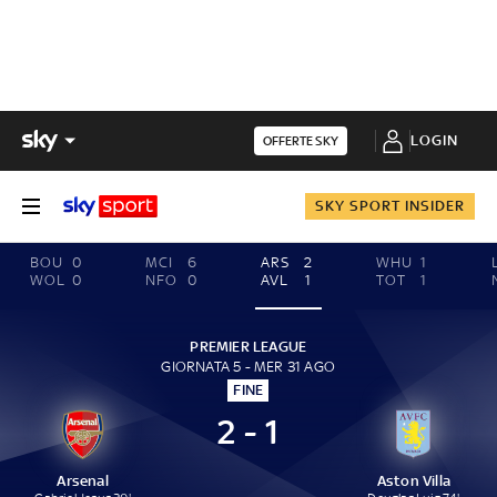
LOGIN
OFFERTE SKY
SKY SPORT INSIDER
BOU
0
MCI
6
ARS
2
WHU
1
WOL
0
NFO
0
AVL
1
TOT
1
PREMIER LEAGUE
GIORNATA 5 - MER 31 AGO
FINE
2 - 1
Arsenal
Aston Villa