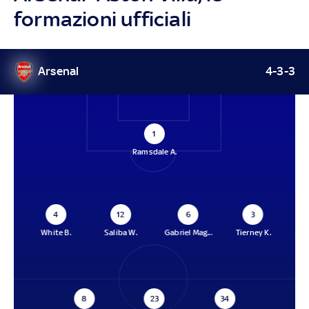
formazioni ufficiali
Arsenal
4-3-3
1
Ramsdale A.
4
12
6
3
White B.
Saliba W.
Gabriel Mag...
Tierney K.
8
23
34