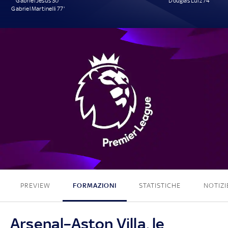
Gabriel Jesus 30'
Douglas Luiz 74'
Gabriel Martinelli 77'
2 - 1
PREVIEW
FORMAZIONI
STATISTICHE
NOTIZI
Arsenal–Aston Villa, le