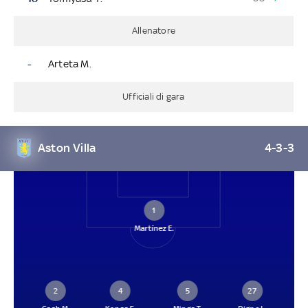
Allenatore
-
Arteta M.
Ufficiali di gara
Aston Villa
4-3-3
1
Martínez E.
2
4
5
27