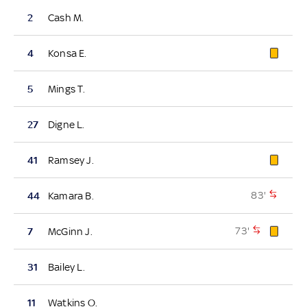
2
Cash M.
4
Konsa E.
5
Mings T.
27
Digne L.
41
Ramsey J.
83'
44
Kamara B.
73'
7
McGinn J.
31
Bailey L.
11
Watkins O.