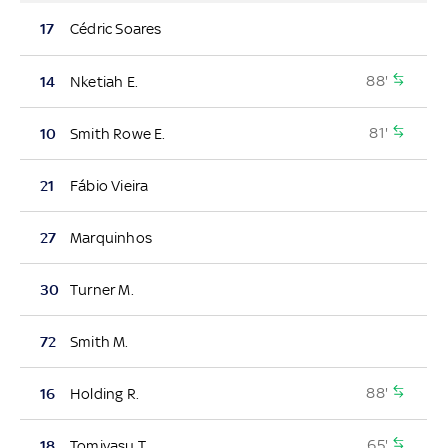
17
Cédric Soares
88'
14
Nketiah E.
81'
10
Smith Rowe E.
21
Fábio Vieira
27
Marquinhos
30
Turner M.
72
Smith M.
88'
16
Holding R.
65'
18
Tomiyasu T.