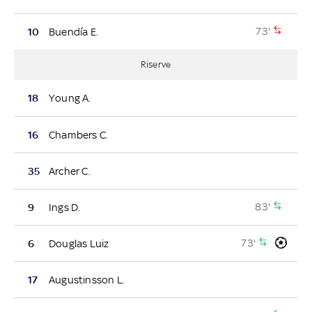
73'
10
Buendía E.
Riserve
18
Young A.
16
Chambers C.
35
Archer C.
83'
9
Ings D.
73'
6
Douglas Luiz
17
Augustinsson L.