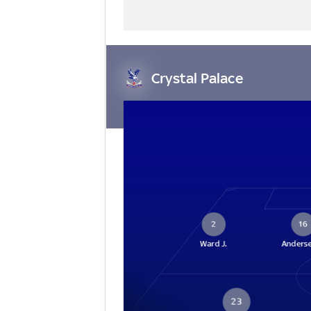
Crystal Palace
2
16
Ward J.
Anderse
23