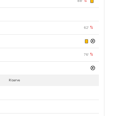
88'
62'
76'
Riserve