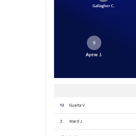
Gallagher C.
9
Ayew J.
13
Guaita V.
2
Ward J.