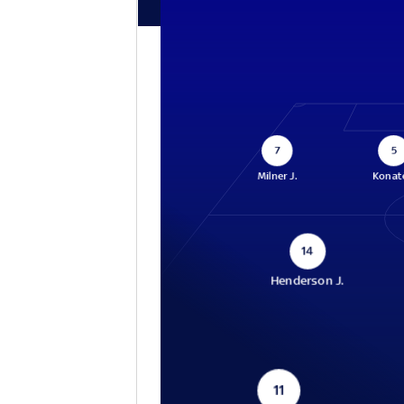
7
5
Milner J.
Konaté
14
Henderson J.
11