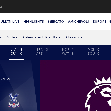
ky
SULTATI LIVE
HIGHLIGHTS
MERCATO
AMICHEVOLI
EUROPEI 
s
Video
Calendario E Risultati
Classifica
LIV
3
BRN
0
NOR
1
MCI
0
CRY
0
ARS
1
WAT
3
SOU
0
BRE 2021