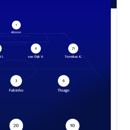
1
Alisson
4
21
 I.
van Dijk V.
Tsimikas K.
3
6
Fabinho
Thiago
20
10