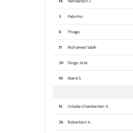
14
Henderson J.
3
Fabinho
6
Thiago
11
Mohamed Salah
20
Diogo Jota
10
Mané S.
15
Oxlade-Chamberlain A.
26
Robertson A.