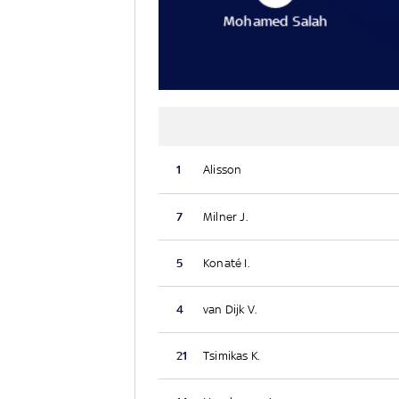
Mohamed Salah
1
Alisson
7
Milner J.
5
Konaté I.
4
van Dijk V.
21
Tsimikas K.