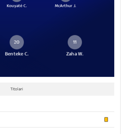
Kouyaté C.
McArthur J.
20
11
Benteke C.
Zaha W.
Titolari