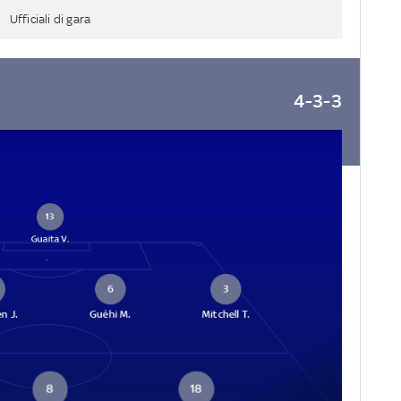
Ufficiali di gara
4-3-3
13
Guaita V.
6
3
n J.
Guéhi M.
Mitchell T.
8
18