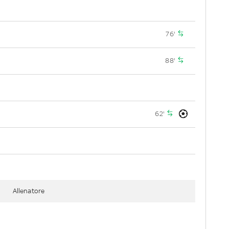
76'
88'
62'
Allenatore