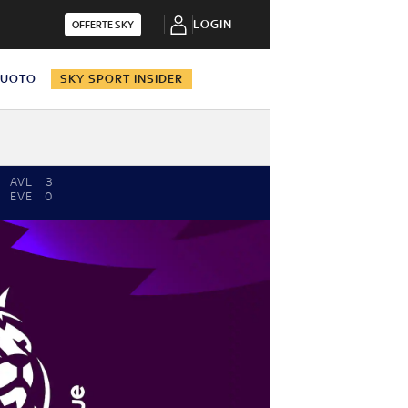
LOGIN
OFFERTE SKY
NUOTO
SKY SPORT INSIDER
AVL
3
EVE
0