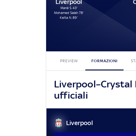
Liverpool
C
Mané S. 43'
Mohamed Salah 78'
Keïta N. 89'
PREVIEW
FORMAZIONI
ST
Liverpool–Crystal 
ufficiali
Liverpool