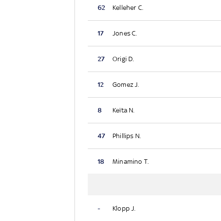
62
Kelleher C.
17
Jones C.
27
Origi D.
12
Gomez J.
8
Keïta N.
47
Phillips N.
18
Minamino T.
-
Klopp J.