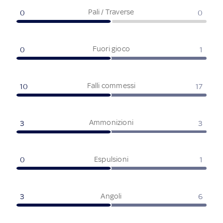
Pali / Traverse
0
0
Fuori gioco
0
1
Falli commessi
10
17
Ammonizioni
3
3
Espulsioni
0
1
Angoli
3
6