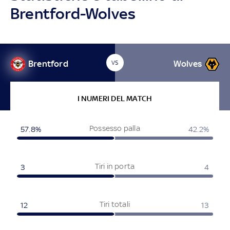
Brentford-Wolves
Brentford
Wolves
VS
I NUMERI DEL MATCH
Possesso palla
57.8%
42.2%
Tiri in porta
3
4
Tiri totali
12
13