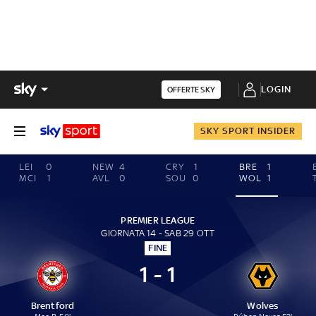
LOGIN
OFFERTE SKY
SKY SPORT INSIDER
LEI
0
NEW
4
CRY
1
BRE
1
MCI
1
AVL
0
SOU
0
WOL
1
PREMIER LEAGUE
GIORNATA 14 - SAB 29 OTT
FINE
1 - 1
Brentford
Wolves