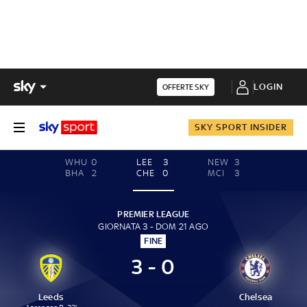
LOGIN
OFFERTE SKY
SKY SPORT INSIDER
WHU
0
LEE
3
NEW
3
BHA
2
CHE
0
MCI
3
PREMIER LEAGUE
GIORNATA 3 - DOM 21 AGO
FINE
3 - 0
Leeds
Chelsea