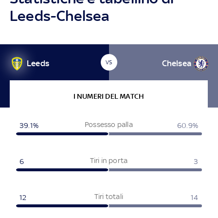
Leeds-Chelsea
Leeds
Chelsea
VS
I NUMERI DEL MATCH
Possesso palla
39.1%
60.9%
Tiri in porta
6
3
Tiri totali
12
14