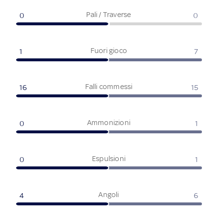
Pali / Traverse
0
0
Fuori gioco
1
7
Falli commessi
16
15
Ammonizioni
0
1
Espulsioni
0
1
Angoli
4
6