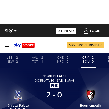
LOGIN
OFFERTE SKY
SKY SPORT INSIDER
LEE
2
AVL
2
CHE
2
CRY
2
NEW
2
TOT
1
NFO
2
BOU
0
PREMIER LEAGUE
GIORNATA 36 - SAB 13 MAG
FINE
2 - 0
Crystal Palace
Bournemouth