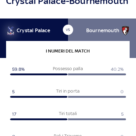
Crystal Palace-Bournemouth
Crystal Palace
Bournemouth
VS
I NUMERI DEL MATCH
Possesso palla
59.8%
40.2%
Tiri in porta
5
0
Tiri totali
17
5
Pali / Traverse