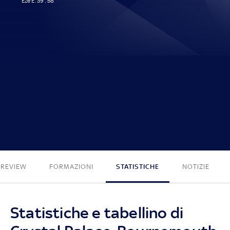
Eze E. 39', 58'
2 - 0
PREVIEW
FORMAZIONI
STATISTICHE
NOTIZIE
Statistiche e tabellino di