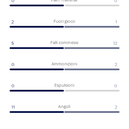
0
0
Fuori gioco
2
1
Falli commessi
5
12
Ammonizioni
0
2
Espulsioni
0
0
Angoli
11
2