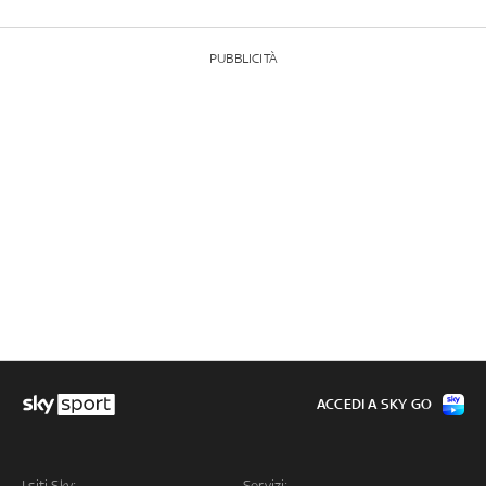
PUBBLICITÀ
ACCEDI A SKY GO
I siti Sky:
Servizi: