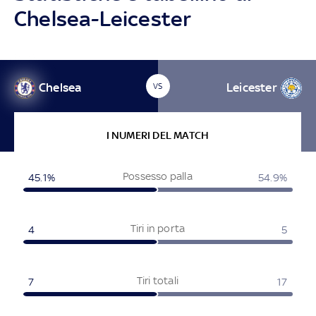
Chelsea-Leicester
Chelsea
Leicester
VS
I NUMERI DEL MATCH
Possesso palla
45.1%
54.9%
Tiri in porta
4
5
Tiri totali
7
17