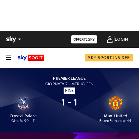
LOGIN
OFFERTE SKY
SKY SPORT INSIDER
PREMIER LEAGUE
GIORNATA 7 - MER 18 GEN
FINE
1 - 1
Crystal Palace
Man. United
Olise M. 90' + 1'
Bruno Fernandes 44'