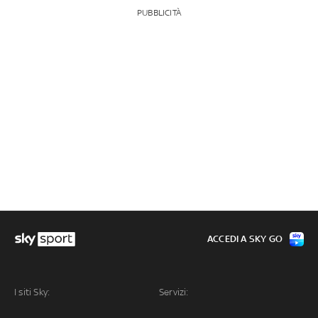
PUBBLICITÀ
ACCEDI A SKY GO
I siti Sky:
Servizi: