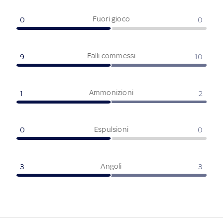
Fuori gioco
0
0
Falli commessi
9
10
Ammonizioni
1
2
Espulsioni
0
0
Angoli
3
3