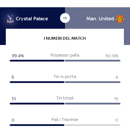
Crystal Palace
Man. United
VS
I NUMERI DEL MATCH
Possesso palla
39.4%
60.6%
Tiri in porta
5
4
Tiri totali
10
15
Pali / Traverse
0
0