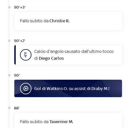
90'+3'
Fallo subito da
Christie R.
90'+2'
Calcio d'angolo causato dall'ultimo tocco
di
Diego Carlos
90'
Gol
di
Watkins O.
su assist di
Diaby M.
!
88'
Fallo subito da
Tavernier M.