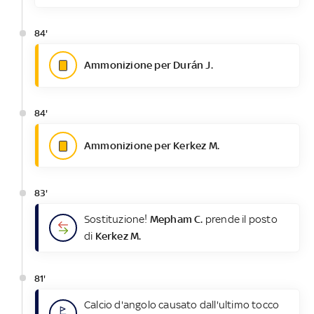
84'
Ammonizione per Durán J.
84'
Ammonizione per Kerkez M.
83'
Sostituzione!
Mepham C.
prende il posto
di
Kerkez M.
81'
Calcio d'angolo causato dall'ultimo tocco