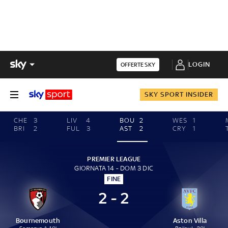
LOGIN
OFFERTE SKY
SKY SPORT INSIDER
CHE
3
LIV
4
BOU
2
WES
1
BRI
2
FUL
3
AST
2
CRY
1
PREMIER LEAGUE
GIORNATA 14 - DOM 3 DIC
FINE
2 - 2
Bournemouth
Aston Villa