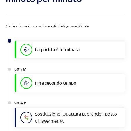
Contenuto creato con software di intelligenza artificiale
La partita è terminata
90'+6'
Fine secondo tempo
90'+3'
Sostituzione!
Ouattara D.
prende il posto
di
Tavernier M.