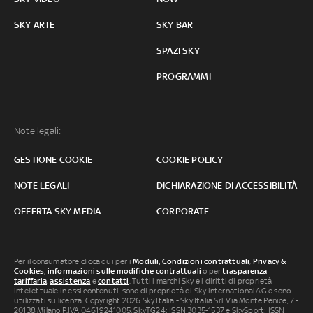
SKY ARTE
SKY BAR
SPAZI SKY
PROGRAMMI
Note legali:
GESTIONE COOKIE
COOKIE POLICY
NOTE LEGALI
DICHIARAZIONE DI ACCESSIBILITÀ
OFFERTA SKY MEDIA
CORPORATE
Per il consumatore clicca qui per i
Moduli, Condizioni contrattuali
,
Privacy &
Cookies
,
informazioni sulle modifiche contrattuali
o per
trasparenza
tariffaria
,
assistenza
e
contatti
. Tutti i marchi Sky e i diritti di proprietà
intellettuale in essi contenuti, sono di proprietà di Sky international AG e sono
utilizzati su licenza. Copyright 2026 Sky Italia - Sky Italia Srl Via Monte Penice, 7 -
20138 Milano P.IVA 04619241005. SkyTG24: ISSN 3035-1537 e SkySport: ISSN