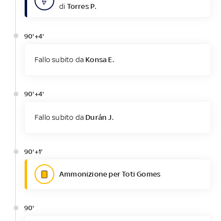
di
Torres P.
90'+4'
Fallo subito da
Konsa E.
90'+4'
Fallo subito da
Durán J.
90'+1'
Ammonizione per Toti Gomes
90'