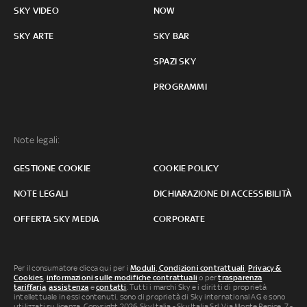
SKY VIDEO
NOW
SKY ARTE
SKY BAR
SPAZI SKY
PROGRAMMI
Note legali:
GESTIONE COOKIE
COOKIE POLICY
NOTE LEGALI
DICHIARAZIONE DI ACCESSIBILITÀ
OFFERTA SKY MEDIA
CORPORATE
Per il consumatore clicca qui per i
Moduli, Condizioni contrattuali
,
Privacy &
Cookies
,
informazioni sulle modifiche contrattuali
o per
trasparenza
tariffaria
,
assistenza
e
contatti
. Tutti i marchi Sky e i diritti di proprietà
intellettuale in essi contenuti, sono di proprietà di Sky international AG e sono
utilizzati su licenza. Copyright 2026 Sky Italia - Sky Italia Srl Via Monte Penice, 7 -