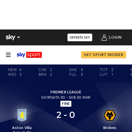
LOGIN
OFFERTE SKY
SKY SPORT INSIDER
NEW
4
CHE
2
SHE
3
TOT
2
WES
3
BRN
2
FUL
3
LUT
1
PREMIER LEAGUE
GIORNATA 30 - SAB 30 MAR
FINE
2 - 0
Aston Villa
Wolves