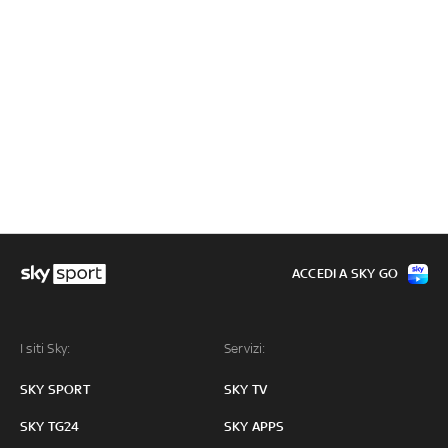
ACCEDI A SKY GO
I siti Sky:
Servizi:
SKY SPORT
SKY TV
SKY TG24
SKY APPS