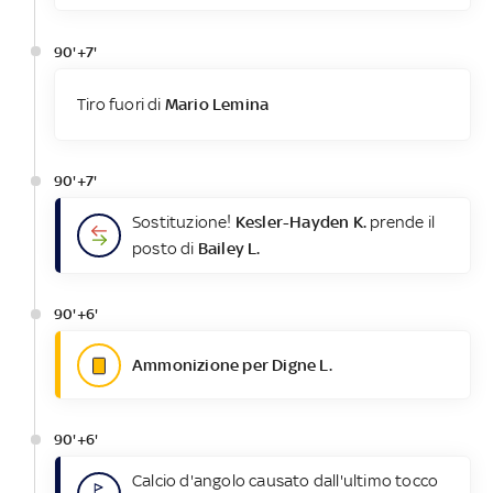
90'+7'
Tiro fuori di
Mario Lemina
90'+7'
Sostituzione!
Kesler-Hayden K.
prende il
posto di
Bailey L.
90'+6'
Ammonizione per Digne L.
90'+6'
Calcio d'angolo causato dall'ultimo tocco