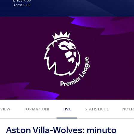
Diaby M. 36'
Konsa E. 65'
2 - 0
EVIEW
FORMAZIONI
LIVE
STATISTICHE
NOTIZ
Aston Villa-Wolves: minuto