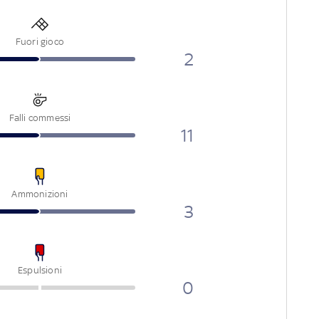
Fuori gioco
2
Falli commessi
11
Ammonizioni
3
Espulsioni
0