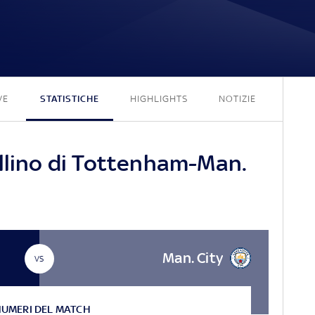
0 - 2
VE
STATISTICHE
HIGHLIGHTS
NOTIZIE
ellino di Tottenham-Man.
Man. City
VS
NUMERI DEL MATCH