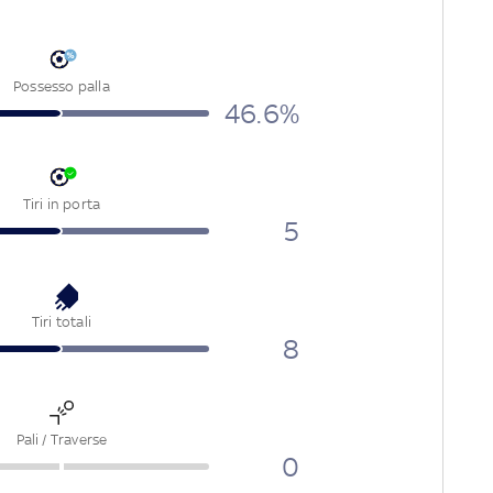
Possesso palla
46.6%
Tiri in porta
5
Tiri totali
8
Pali / Traverse
0