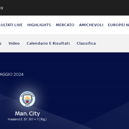
ky
SULTATI LIVE
HIGHLIGHTS
MERCATO
AMICHEVOLI
EUROPEI 
s
Video
Calendario E Risultati
Classifica
E
MAGGIO 2024
Man. City
Haaland E. 51', 90' + 1' (Rig.)