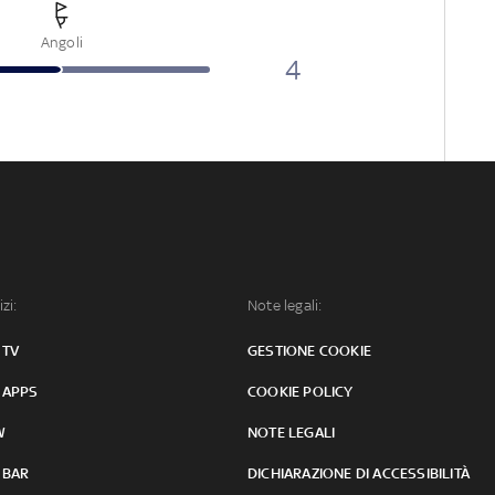
Angoli
4
izi:
Note legali:
 TV
GESTIONE COOKIE
 APPS
COOKIE POLICY
W
NOTE LEGALI
 BAR
DICHIARAZIONE DI ACCESSIBILITÀ