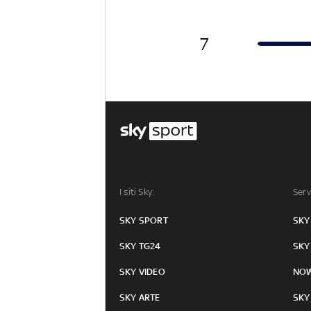
7
I siti Sky:
Serv
SKY SPORT
SKY
SKY TG24
SKY
SKY VIDEO
NO
SKY ARTE
SKY