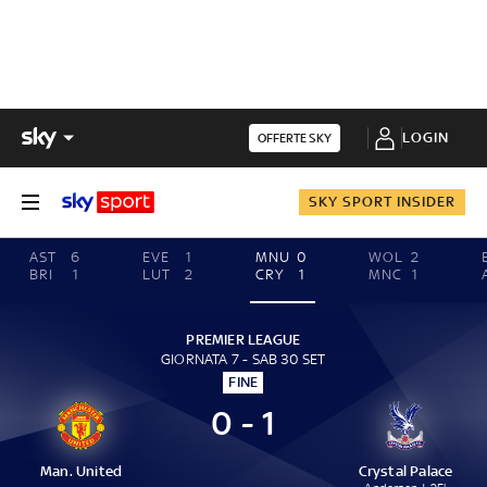
LOGIN
OFFERTE SKY
SKY SPORT INSIDER
AST
6
EVE
1
MNU
0
WOL
2
BRI
1
LUT
2
CRY
1
MNC
1
PREMIER LEAGUE
GIORNATA 7 - SAB 30 SET
FINE
0 - 1
Man. United
Crystal Palace