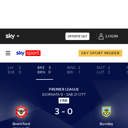
LOGIN
OFFERTE SKY
SKY SPORT INSIDER
LIV
2
BRE
3
MNC
2
NOT
2
EVE
0
BRN
0
BRI
1
LUT
2
PREMIER LEAGUE
GIORNATA 9 - SAB 21 OTT
FINE
3 - 0
Brentford
Burnley