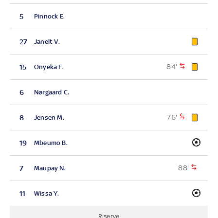
5
Pinnock E.
27
Janelt V.
84'
15
Onyeka F.
6
Nørgaard C.
76'
8
Jensen M.
19
Mbeumo B.
88'
7
Maupay N.
11
Wissa Y.
Riserve