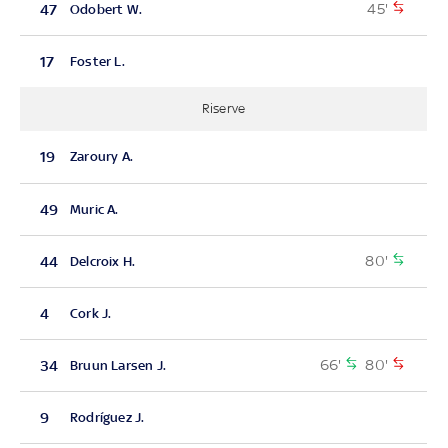
45'
47
Odobert W.
17
Foster L.
Riserve
19
Zaroury A.
49
Muric A.
80'
44
Delcroix H.
4
Cork J.
66'
80'
34
Bruun Larsen J.
9
Rodríguez J.