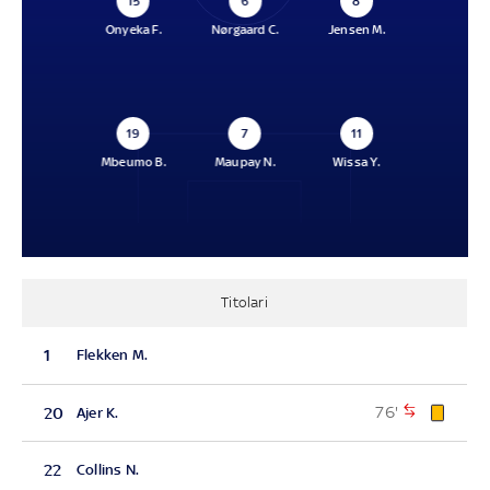
15
6
8
Onyeka F.
Nørgaard C.
Jensen M.
19
7
11
Mbeumo B.
Maupay N.
Wissa Y.
Titolari
1
Flekken M.
76'
20
Ajer K.
22
Collins N.