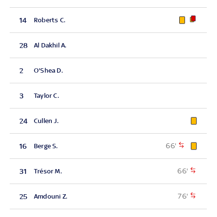
14
Roberts C.
28
Al Dakhil A.
2
O'Shea D.
3
Taylor C.
24
Cullen J.
66'
16
Berge S.
66'
31
Trésor M.
76'
25
Amdouni Z.