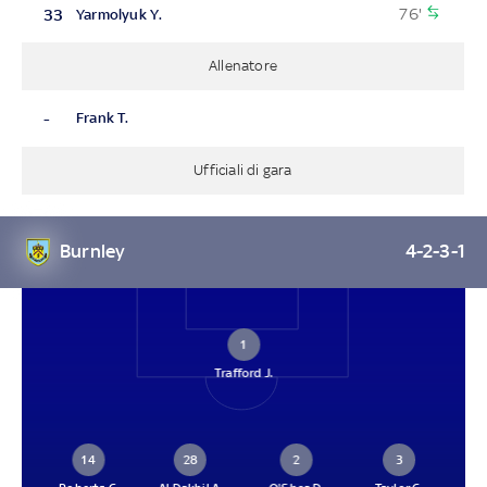
76'
33
Yarmolyuk Y.
Allenatore
-
Frank T.
Ufficiali di gara
Burnley
4-2-3-1
1
Trafford J.
14
28
2
3