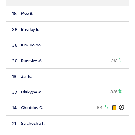
16
Mee B.
38
Brierley E.
36
Kim Ji-Soo
76'
30
Roerslev M.
13
Zanka
88'
37
Olakigbe M.
84'
14
Ghoddos S.
21
Strakosha T.