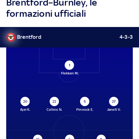
Brentford–Burnley, le
formazioni ufficiali
Brentford
4-3-3
1
Flekken M.
20
22
5
27
Ajer K.
Collins N.
Pinnock E.
Janelt V.