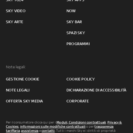
SKY VIDEO
NOW
SKY ARTE
SKY BAR
SPAZI SKY
PROGRAMMI
Note legali:
GESTIONE COOKIE
COOKIE POLICY
NOTE LEGALI
DICHIARAZIONE DI ACCESSIBILITÀ
OFFERTA SKY MEDIA
CORPORATE
Per il consumatore clicca qui per i
Moduli, Condizioni contrattuali
,
Privacy &
Cookies
,
informazioni sulle modifiche contrattuali
o per
trasparenza
tariffaria
,
assistenza
e
contatti
. Tutti i marchi Sky e i diritti di proprietà