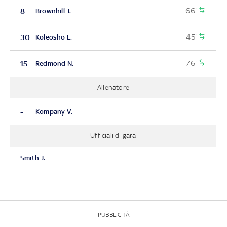
66'
8
Brownhill J.
45'
30
Koleosho L.
76'
15
Redmond N.
Allenatore
-
Kompany V.
Ufficiali di gara
Smith J.
PUBBLICITÀ