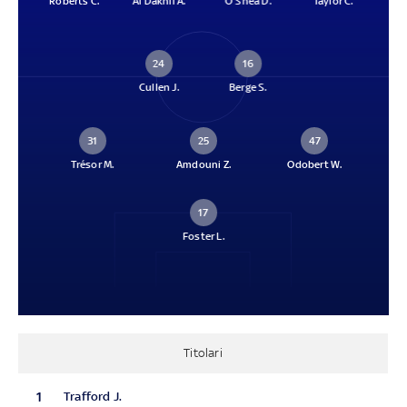
Roberts C.
Al Dakhil A.
O'Shea D.
Taylor C.
24
16
Cullen J.
Berge S.
31
25
47
Trésor M.
Amdouni Z.
Odobert W.
17
Foster L.
Titolari
1
Trafford J.