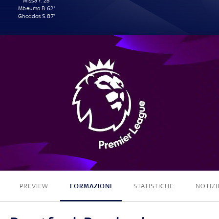
Wissa Y. 25'
Mbeumo B. 62'
Ghoddos S. 87'
3 - 0
PREVIEW
FORMAZIONI
STATISTICHE
NOTIZI