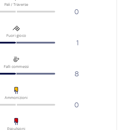
Pali / Traverse
0
Fuori gioco
1
Falli commessi
8
Ammonizioni
0
Espulsioni