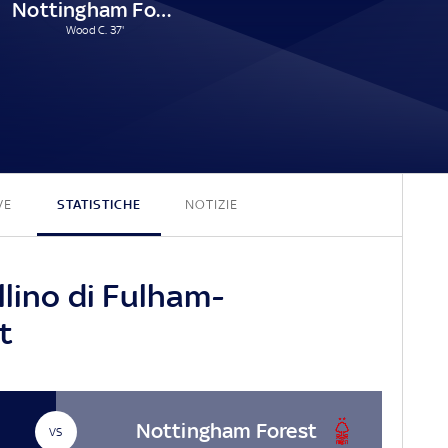
Nottingham Forest
Wood C. 37'
2 - 1
VE
STATISTICHE
NOTIZIE
llino di Fulham-
t
Nottingham Forest
VS