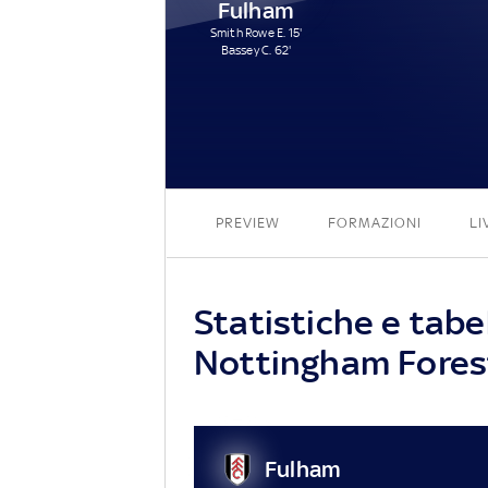
Fulham
Smith Rowe E. 15'
Bassey C. 62'
PREVIEW
FORMAZIONI
LI
Statistiche e tabe
Nottingham Fores
Fulham