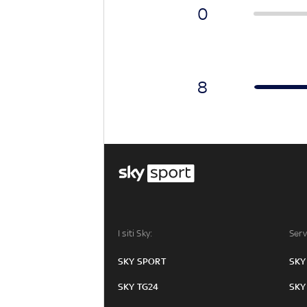
0
8
I siti Sky:
Serv
SKY SPORT
SKY
SKY TG24
SKY