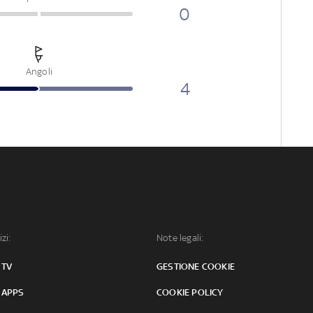
0
Angoli
4
izi:
Note legali:
 TV
GESTIONE COOKIE
 APPS
COOKIE POLICY