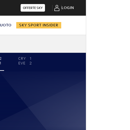
LOGIN
OFFERTE SKY
NUOTO
SKY SPORT INSIDER
2
CRY
1
1
EVE
2