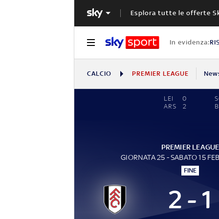
Esplora tutte le offerte S
In evidenza:
RI
CALCIO
PREMIER LEAGUE
New
LEI
0
ARS
2
PREMIER LEAGU
GIORNATA 25 - SABATO 15 FE
FINE
2 - 1