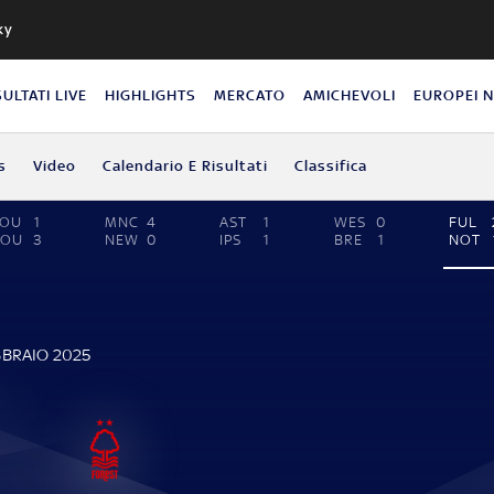
ky
SULTATI LIVE
HIGHLIGHTS
MERCATO
AMICHEVOLI
EUROPEI 
s
Video
Calendario E Risultati
Classifica
SOU
1
MNC
4
AST
1
WES
0
FUL
BOU
3
NEW
0
IPS
1
BRE
1
NOT
E
BBRAIO 2025