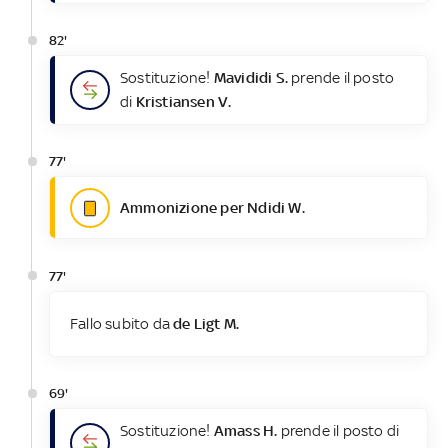
82'
Sostituzione!
Mavididi S.
prende il posto
di
Kristiansen V.
77'
Ammonizione per Ndidi W.
77'
Fallo subito da
de Ligt M.
69'
Sostituzione!
Amass H.
prende il posto di