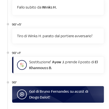
Fallo subito da
Winks H.
90'+5'
Tiro di Winks H. parato dal portiere avversario!
90'+1'
Sostituzione!
Ayew J.
prende il posto di
El
Khannouss B.
90'
Gol
di
Bruno Fernandes
su assist di
Diogo Dalot
!