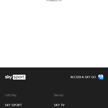
PUBBLICITÀ
ACCEDI A SKY GO
I siti Sky:
Servizi:
SKY SPORT
SKY TV