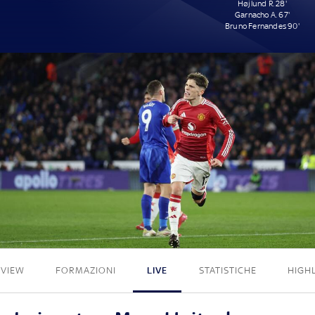
Højlund R. 28'
Garnacho A. 67'
Bruno Fernandes 90'
0 - 3
EVIEW
FORMAZIONI
LIVE
STATISTICHE
HIGH