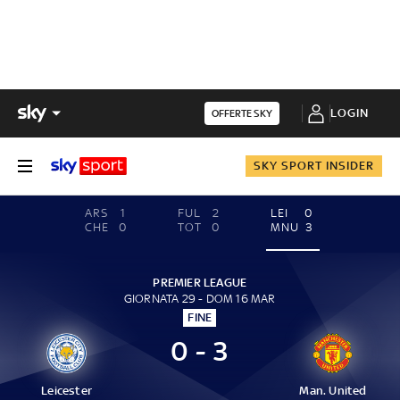
LOGIN
OFFERTE SKY
SKY SPORT INSIDER
ARS
1
FUL
2
LEI
0
CHE
0
TOT
0
MNU
3
PREMIER LEAGUE
GIORNATA 29 - DOM 16 MAR
FINE
0 - 3
Leicester
Man. United