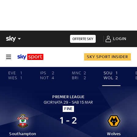
LOGIN
OFFERTE SKY
SKY SPORT INSIDER
EVE
1
IPS
2
MNC
2
SOU
1
WES
1
NOT
4
BRI
2
WOL
2
PREMIER LEAGUE
GIORNATA 29 - SAB 15 MAR
FINE
1 - 2
Southampton
Wolves