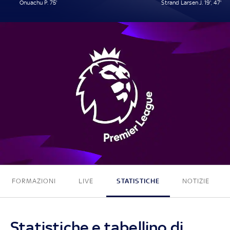
Onuachu P. 75'
Strand Larsen J. 19', 47'
1 - 2
FORMAZIONI
LIVE
STATISTICHE
NOTIZIE
Statistiche e tabellino di