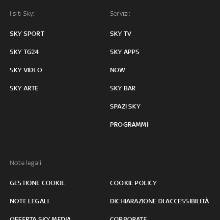
I siti Sky:
Servizi:
SKY SPORT
SKY TV
SKY TG24
SKY APPS
SKY VIDEO
NOW
SKY ARTE
SKY BAR
SPAZI SKY
PROGRAMMI
Note legali:
GESTIONE COOKIE
COOKIE POLICY
NOTE LEGALI
DICHIARAZIONE DI ACCESSIBILITÀ
OFFERTA SKY MEDIA
CORPORATE