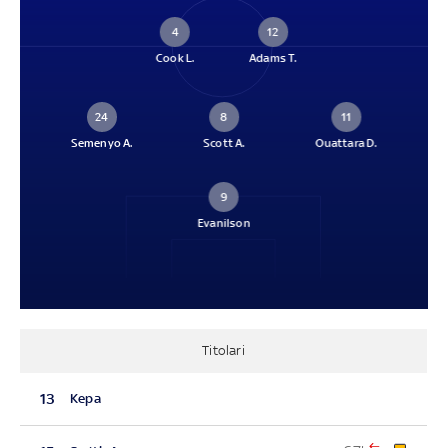
4
12
Cook L.
Adams T.
24
8
11
Semenyo A.
Scott A.
Ouattara D.
9
Evanilson
Titolari
13
Kepa