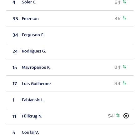
54'
4
Soler C.
45'
33
Emerson
34
Ferguson E.
24
Rodríguez G.
84'
15
Mavropanos K.
84'
17
Luis Guilherme
1
Fabianski L.
54'
11
Füllkrug N.
5
Coufal V.