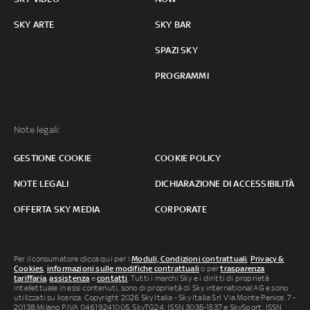
SKY ARTE
SKY BAR
SPAZI SKY
PROGRAMMI
Note legali:
GESTIONE COOKIE
COOKIE POLICY
NOTE LEGALI
DICHIARAZIONE DI ACCESSIBILITÀ
OFFERTA SKY MEDIA
CORPORATE
Per il consumatore clicca qui per i
Moduli, Condizioni contrattuali
,
Privacy &
Cookies
,
informazioni sulle modifiche contrattuali
o per
trasparenza
tariffaria
,
assistenza
e
contatti
. Tutti i marchi Sky e i diritti di proprietà
intellettuale in essi contenuti, sono di proprietà di Sky international AG e sono
utilizzati su licenza. Copyright 2026 Sky Italia - Sky Italia Srl Via Monte Penice, 7 -
20138 Milano P.IVA 04619241005. SkyTG24: ISSN 3035-1537 e SkySport: ISSN