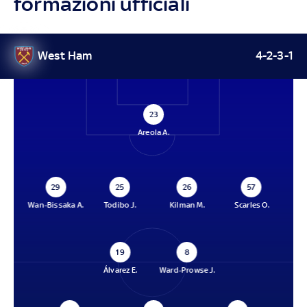
formazioni ufficiali
West Ham
4-2-3-1
23
Areola A.
29
25
26
57
Wan-Bissaka A.
Todibo J.
Kilman M.
Scarles O.
19
8
Álvarez E.
Ward-Prowse J.