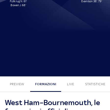
Füllkrug N. 61'
Evanilson 38', 79'
Bowen J. 68'
2 - 2
PREVIEW
FORMAZIONI
LIVE
STATISTICHE
West Ham–Bournemouth, le