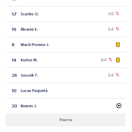
45'
57
Scarles O.
54'
19
Álvarez E.
8
Ward-Prowse J.
84'
14
Kudus M.
54'
28
Soucek T.
10
Lucas Paquetá
20
Bowen J.
Riserve