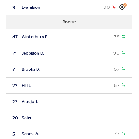
2
90'
9
Evanilson
Riserve
78'
47
Winterburn B.
90'
21
Jebbison D.
67'
7
Brooks D.
67'
23
Hill J.
22
Araujo J.
20
Soler J.
77'
5
Senesi M.