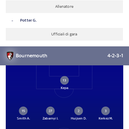
Allenatore
-
Potter G.
Ufficiali di gara
Bournemouth
4-2-3-1
13
Kepa
15
27
2
3
Smith A.
Zabarnyi I.
Huijsen D.
Kerkez M.