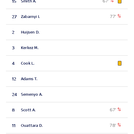
67'
15
Smith A.
77'
27
Zabarnyi I.
2
Huijsen D.
3
Kerkez M.
4
Cook L.
12
Adams T.
24
Semenyo A.
67'
8
Scott A.
78'
11
Ouattara D.