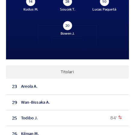
14
28
10
Kudus M.
Soucek T.
Lucas Paquetá
20
Bowen J.
Titolari
23
Areola A.
29
Wan-Bissaka A.
84'
25
Todibo J.
26
Kilman M.