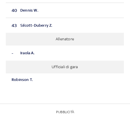
40
Dennis W.
43
Silcott-Duberry Z.
Allenatore
-
Iraola A.
Ufficiali di gara
Robinson T.
PUBBLICITÀ