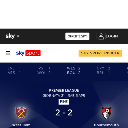
LOGIN
OFFERTE SKY
SKY SPORT INSIDER
EVE
1
IPS
1
WES
2
CRY
2
ARS
1
WOL
2
BOU
2
BRI
1
PREMIER LEAGUE
GIORNATA 31 - SAB 5 APR
FINE
2 - 2
West Ham
Bournemouth