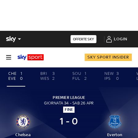
LOGIN
OFFERTE SKY
SKY SPORT INSIDER
CHE
1
BRI
3
SOU
1
NEW
3
EVE
0
WES
2
FUL
2
IPS
0
PREMIER LEAGUE
GIORNATA 34 - SAB 26 APR
FINE
1 - 0
Chelsea
Everton