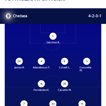
Chelsea
4-2-3-1
1
Sánchez R.
24
4
6
3
James R.
Adarabioyo T.
Colwill L.
Cucurella
M.
8
25
Fernández E.
Caicedo M.
7
20
11