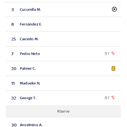
3
Cucurella M.
8
Fernández E.
25
Caicedo M.
91'
7
Pedro Neto
20
Palmer C.
11
Madueke N.
81'
32
George T.
Riserve
30
Anselmino A.