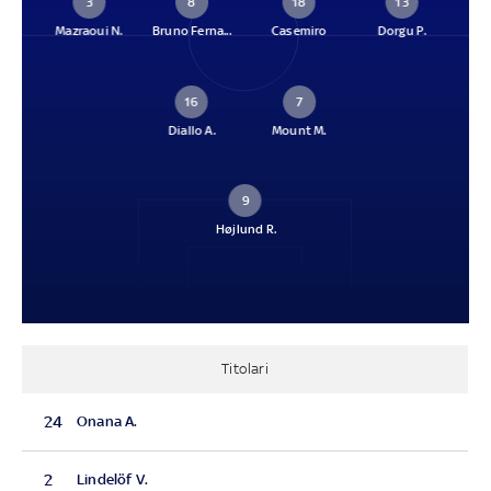
3
8
18
13
Mazraoui N.
Bruno Ferna...
Casemiro
Dorgu P.
16
7
Diallo A.
Mount M.
9
Højlund R.
Titolari
24
Onana A.
2
Lindelöf V.