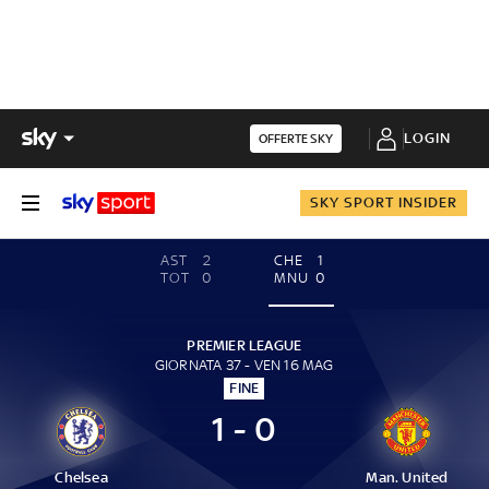
LOGIN
OFFERTE SKY
SKY SPORT INSIDER
AST
2
CHE
1
TOT
0
MNU
0
PREMIER LEAGUE
GIORNATA 37 - VEN 16 MAG
FINE
1 - 0
Chelsea
Man. United