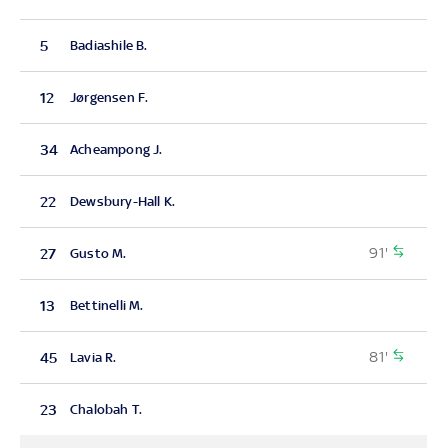
5
Badiashile B.
12
Jørgensen F.
34
Acheampong J.
22
Dewsbury-Hall K.
91'
27
Gusto M.
13
Bettinelli M.
81'
45
Lavia R.
23
Chalobah T.