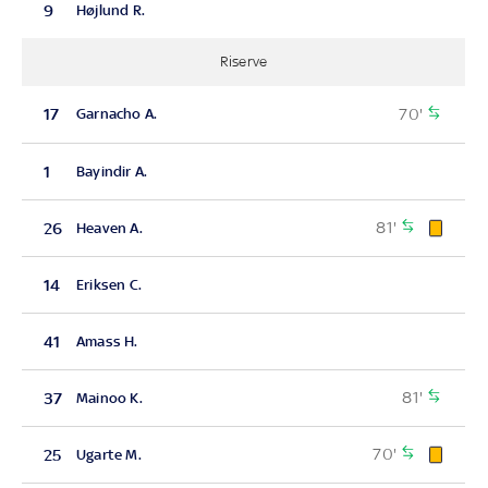
9
Højlund R.
Riserve
70'
17
Garnacho A.
1
Bayindir A.
81'
26
Heaven A.
14
Eriksen C.
41
Amass H.
81'
37
Mainoo K.
70'
25
Ugarte M.