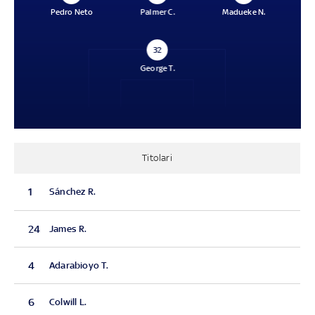
Pedro Neto
Palmer C.
Madueke N.
32
George T.
Titolari
1
Sánchez R.
24
James R.
4
Adarabioyo T.
6
Colwill L.