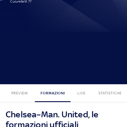
Cucurella M. 71'
1 - 0
PREVIEW
FORMAZIONI
LIVE
STATISTICHE
Chelsea–Man. United, le
formazioni ufficiali