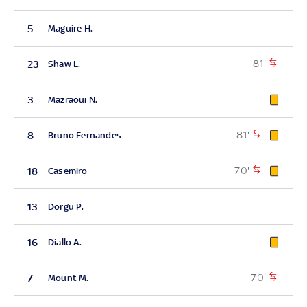
5
Maguire H.
81'
23
Shaw L.
3
Mazraoui N.
81'
8
Bruno Fernandes
70'
18
Casemiro
13
Dorgu P.
16
Diallo A.
70'
7
Mount M.