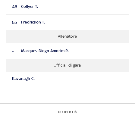
43
Collyer T.
55
Fredricson T.
Allenatore
-
Marques Diogo Amorim R.
Ufficiali di gara
Kavanagh C.
PUBBLICITÀ