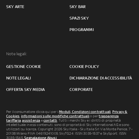
SKY ARTE
SKY BAR
SPAZI SKY
PROGRAMMI
Note legali:
GESTIONE COOKIE
COOKIE POLICY
NOTE LEGALI
DICHIARAZIONE DI ACCESSIBILITÀ
OFFERTA SKY MEDIA
CORPORATE
Per il consumatore clicca qui per i
Moduli, Condizioni contrattuali
,
Privacy &
Cookies
,
informazioni sulle modifiche contrattuali
o per
trasparenza
tariffaria
,
assistenza
e
contatti
. Tutti i marchi Sky e i diritti di proprietà
intellettuale in essi contenuti, sono di proprietà di Sky international AG e sono
utilizzati su licenza. Copyright 2026 Sky Italia - Sky Italia Srl Via Monte Penice, 7 -
20138 Milano P.IVA 04619241005. SkyTG24: ISSN 3035-1537 e SkySport: ISSN
3035-1545.
Segnalazione Abusi