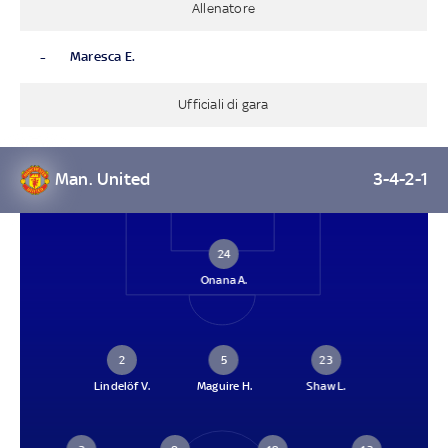
Allenatore
-
Maresca E.
Ufficiali di gara
Man. United
3-4-2-1
24
Onana A.
2
5
23
Lindelöf V.
Maguire H.
Shaw L.