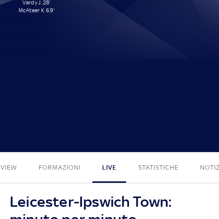
Vardy J. 28'
McAteer K. 69'
2 - 0
EVIEW
FORMAZIONI
LIVE
STATISTICHE
NOTIZ
Leicester-Ipswich Town: