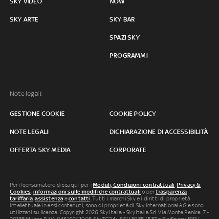
SKY VIDEO
NOW
SKY ARTE
SKY BAR
SPAZI SKY
PROGRAMMI
Note legali:
GESTIONE COOKIE
COOKIE POLICY
NOTE LEGALI
DICHIARAZIONE DI ACCESSIBILITÀ
OFFERTA SKY MEDIA
CORPORATE
Per il consumatore clicca qui per i
Moduli, Condizioni contrattuali
,
Privacy &
Cookies
,
informazioni sulle modifiche contrattuali
o per
trasparenza
tariffaria
,
assistenza
e
contatti
. Tutti i marchi Sky e i diritti di proprietà
intellettuale in essi contenuti, sono di proprietà di Sky international AG e sono
utilizzati su licenza. Copyright 2026 Sky Italia - Sky Italia Srl Via Monte Penice, 7 -