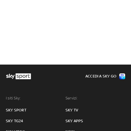
ACCEDI A SKY GO
I siti Sky:
Servizi:
SKY SPORT
SKY TV
SKY TG24
SKY APPS