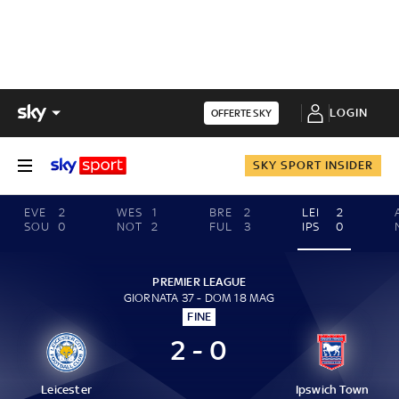
LOGIN
OFFERTE SKY
SKY SPORT INSIDER
EVE
2
WES
1
BRE
2
LEI
2
SOU
0
NOT
2
FUL
3
IPS
0
PREMIER LEAGUE
GIORNATA 37 - DOM 18 MAG
FINE
2 - 0
Leicester
Ipswich Town