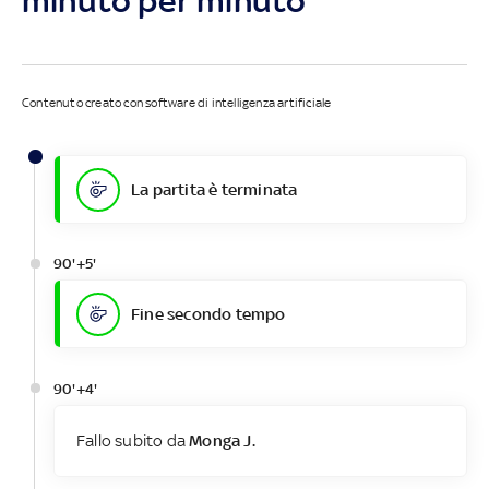
minuto per minuto
Contenuto creato con software di intelligenza artificiale
La partita è terminata
90'+5'
Fine secondo tempo
90'+4'
Fallo subito da
Monga J.