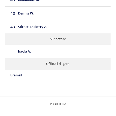
40
Dennis W.
43
Silcott-Duberry Z.
Allenatore
-
Iraola A.
Ufficiali di gara
Bramall T.
PUBBLICITÀ