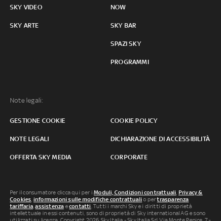
SKY VIDEO
NOW
SKY ARTE
SKY BAR
SPAZI SKY
PROGRAMMI
Note legali:
GESTIONE COOKIE
COOKIE POLICY
NOTE LEGALI
DICHIARAZIONE DI ACCESSIBILITÀ
OFFERTA SKY MEDIA
CORPORATE
Per il consumatore clicca qui per i
Moduli, Condizioni contrattuali
,
Privacy &
Cookies
,
informazioni sulle modifiche contrattuali
o per
trasparenza
tariffaria
,
assistenza
e
contatti
. Tutti i marchi Sky e i diritti di proprietà
intellettuale in essi contenuti, sono di proprietà di Sky international AG e sono
utilizzati su licenza. Copyright 2026 Sky Italia - Sky Italia Srl Via Monte Penice, 7 -