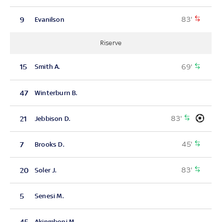
83'
9
Evanilson
Riserve
69'
15
Smith A.
47
Winterburn B.
83'
21
Jebbison D.
45'
7
Brooks D.
83'
20
Soler J.
5
Senesi M.
45
Akinmboni M.