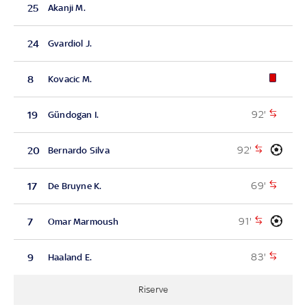
25
Akanji M.
24
Gvardiol J.
8
Kovacic M.
92'
19
Gündogan I.
92'
20
Bernardo Silva
69'
17
De Bruyne K.
91'
7
Omar Marmoush
83'
9
Haaland E.
Riserve