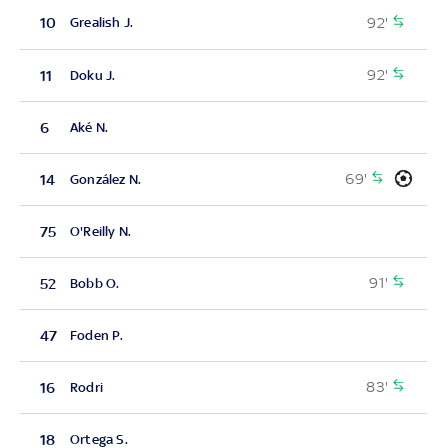
92'
10
Grealish J.
92'
11
Doku J.
6
Aké N.
69'
14
González N.
75
O'Reilly N.
91'
52
Bobb O.
47
Foden P.
83'
16
Rodri
18
Ortega S.