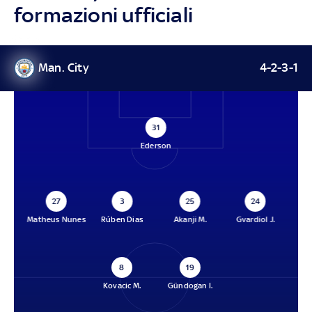
formazioni ufficiali
Man. City
4-2-3-1
31
Ederson
27
3
25
24
Matheus Nunes
Rúben Dias
Akanji M.
Gvardiol J.
8
19
Kovacic M.
Gündogan I.