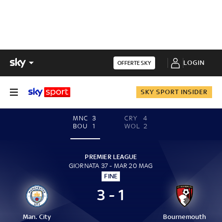
LOGIN
OFFERTE SKY
SKY SPORT INSIDER
MNC
3
CRY
4
BOU
1
WOL
2
PREMIER LEAGUE
GIORNATA 37 - MAR 20 MAG
FINE
3 - 1
Man. City
Bournemouth