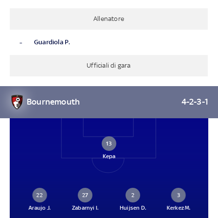
Allenatore
-
Guardiola P.
Ufficiali di gara
Bournemouth
4-2-3-1
13
Kepa
22
27
2
3
Araujo J.
Zabarnyi I.
Huijsen D.
Kerkez M.