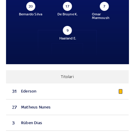
20
17
7
Bernardo Silva
De Bruyne K.
Omar
Marmoush
9
Haaland E.
Titolari
31
Ederson
27
Matheus Nunes
3
Rúben Dias