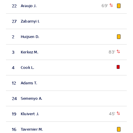
69'
22
Araujo J.
27
Zabarnyi I.
2
Huijsen D.
83'
3
Kerkez M.
4
Cook L.
12
Adams T.
24
Semenyo A.
45'
19
Kluivert J.
16
Tavernier M.