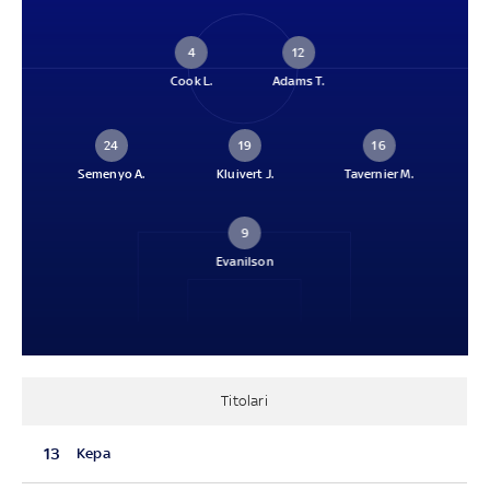
4
12
Cook L.
Adams T.
24
19
16
Semenyo A.
Kluivert J.
Tavernier M.
9
Evanilson
Titolari
13
Kepa