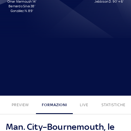
Omar Marmoush 14'
Jebbison D. 90' + 6'
Bernardo Silva 38'
González N. 89'
3 - 1
PREVIEW
FORMAZIONI
LIVE
STATISTICHE
Man. City–Bournemouth, le