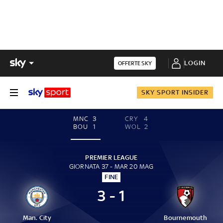
LOGIN
OFFERTE SKY
SKY SPORT INSIDER
MNC
3
CRY
4
BOU
1
WOL
2
PREMIER LEAGUE
GIORNATA 37 - MAR 20 MAG
FINE
3 - 1
Man. City
Bournemouth