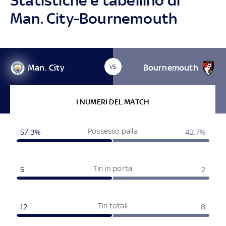
Statistiche e tabellino di
Man. City-Bournemouth
Man. City
Bournemouth
VS
I NUMERI DEL MATCH
Possesso palla
57.3%
42.7%
Tiri in porta
5
2
Tiri totali
12
8