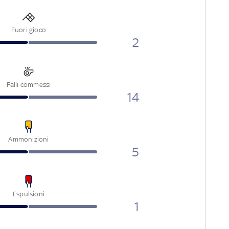
Fuori gioco
2
Falli commessi
14
Ammonizioni
5
Espulsioni
1