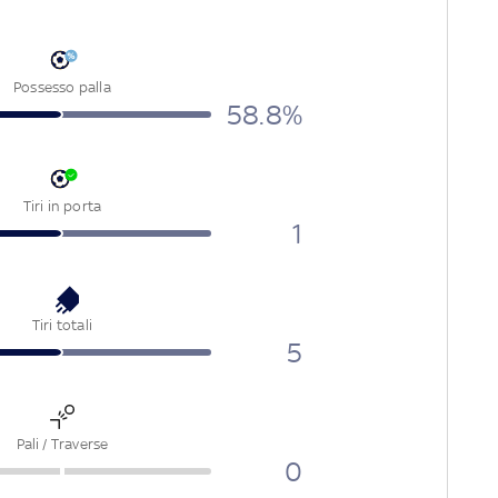
Possesso palla
58.8
%
Tiri in porta
1
Tiri totali
5
Pali / Traverse
0