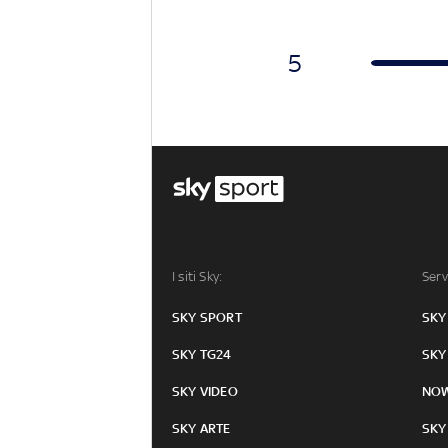
5
I siti Sky:
Serv
SKY SPORT
SKY
SKY TG24
SKY
SKY VIDEO
NO
SKY ARTE
SKY