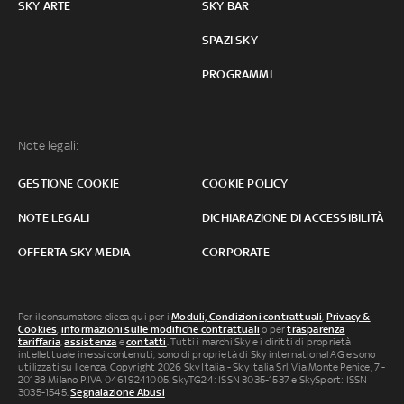
SKY ARTE
SKY BAR
SPAZI SKY
PROGRAMMI
Note legali:
GESTIONE COOKIE
COOKIE POLICY
NOTE LEGALI
DICHIARAZIONE DI ACCESSIBILITÀ
OFFERTA SKY MEDIA
CORPORATE
Per il consumatore clicca qui per i
Moduli, Condizioni contrattuali
,
Privacy &
Cookies
,
informazioni sulle modifiche contrattuali
o per
trasparenza
tariffaria
,
assistenza
e
contatti
. Tutti i marchi Sky e i diritti di proprietà
intellettuale in essi contenuti, sono di proprietà di Sky international AG e sono
utilizzati su licenza. Copyright 2026 Sky Italia - Sky Italia Srl Via Monte Penice, 7 -
20138 Milano P.IVA 04619241005. SkyTG24: ISSN 3035-1537 e SkySport: ISSN
3035-1545.
Segnalazione Abusi