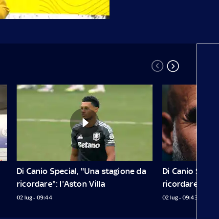
Di Canio Special, "Una stagione da 
Di Canio Specia
ricordare": l'Aston Villa
ricordare": il C
02 lug - 09:44
02 lug - 09:43