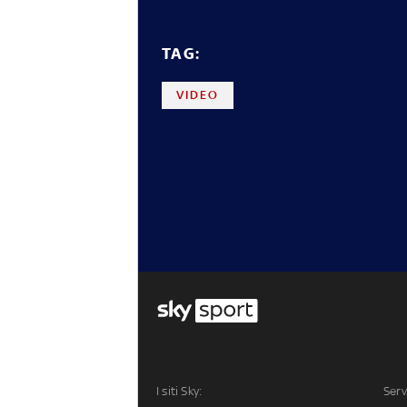
TAG:
VIDEO
I siti Sky:
Serv