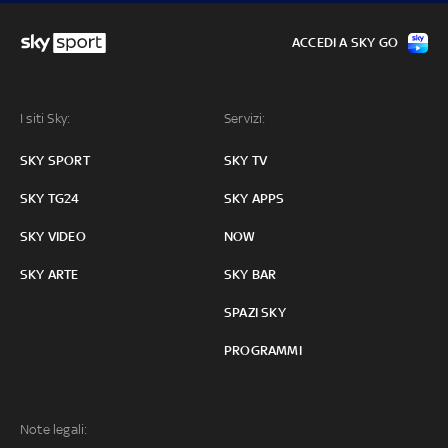
ACCEDI A SKY GO
I siti Sky:
Servizi:
SKY SPORT
SKY TV
SKY TG24
SKY APPS
SKY VIDEO
NOW
SKY ARTE
SKY BAR
SPAZI SKY
PROGRAMMI
Note legali: