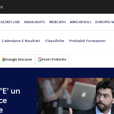
ky
SULTATI LIVE
HIGHLIGHTS
MERCATO
AMICHEVOLI
EUROPEI 
Calendario E Risultati
Classifiche
Probabili Formazioni
Google Discover
Fonti Preferite
"E' un
ce
e