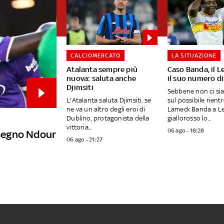
CALCIOMERCATO
LA SITUAZIONE
Atalanta sempre più
Caso Banda, il L
nuova: saluta anche
il suo numero di
Djimsiti
Sebbene non ci si
L'Atalanta saluta Djimsiti, se
sul possibile rientr
ne va un altro degli eroi di
Lameck Banda a Lec
Dublino, protagonista della
giallorosso lo...
vittoria...
06 ago - 18:28
a segno Ndour
06 ago - 21:27