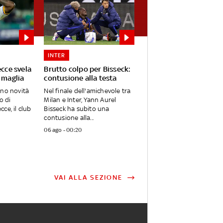
INTER
ecce svela
Brutto colpo per Bisseck:
 maglia
contusione alla testa
ano novità
Nel finale dell'amichevole tra
o di
Milan e Inter, Yann Aurel
ce, il club
Bisseck ha subito una
contusione alla...
06 ago - 00:20
VAI ALLA SEZIONE