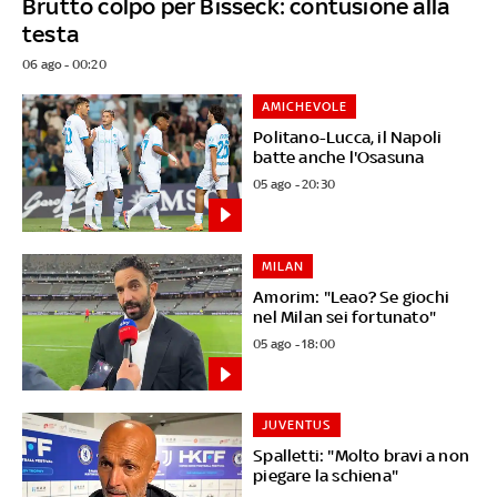
Brutto colpo per Bisseck: contusione alla
testa
06 ago - 00:20
AMICHEVOLE
Politano-Lucca, il Napoli
batte anche l'Osasuna
05 ago - 20:30
MILAN
Amorim: "Leao? Se giochi
nel Milan sei fortunato"
05 ago - 18:00
JUVENTUS
Spalletti: "Molto bravi a non
piegare la schiena"