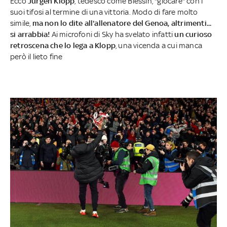
Ecco
Jurgen Klopp
, tedesco come Blessin, "giocare" con i
suoi tifosi al termine di una vittoria. Modo di fare molto
simile,
ma non lo dite all'allenatore del Genoa, altrimenti...
si arrabbia!
Ai microfoni di Sky ha svelato infatti
un curioso
retroscena che lo lega a Klopp
, una vicenda a cui manca
però il lieto fine