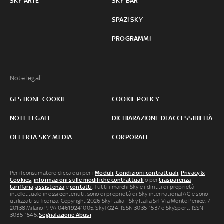
SKY ARTE
SKY BAR
SPAZI SKY
PROGRAMMI
Note legali:
GESTIONE COOKIE
COOKIE POLICY
NOTE LEGALI
DICHIARAZIONE DI ACCESSIBILITÀ
OFFERTA SKY MEDIA
CORPORATE
Per il consumatore clicca qui per i
Moduli, Condizioni contrattuali
,
Privacy &
Cookies
,
informazioni sulle modifiche contrattuali
o per
trasparenza
tariffaria
,
assistenza
e
contatti
. Tutti i marchi Sky e i diritti di proprietà
intellettuale in essi contenuti, sono di proprietà di Sky international AG e sono
utilizzati su licenza. Copyright 2026 Sky Italia - Sky Italia Srl Via Monte Penice, 7 -
20138 Milano P.IVA 04619241005. SkyTG24: ISSN 3035-1537 e SkySport: ISSN
3035-1545.
Segnalazione Abusi